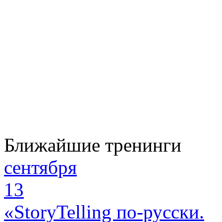
Ближайшие тренинги
сентября
13
«StoryTelling по-русски.