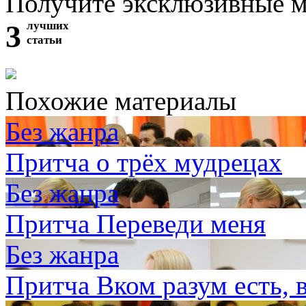
Получите эксклюзивные 
3
лучших
статьи
Похожие материалы
Без жанра
Притча о трёх мудрецах
Без жанра
Притча Переведи меня
Без жанра
Притча Вком разум есть, 