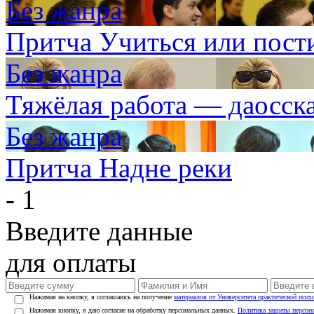
Без жанра
Притча Учиться или пост
Без жанра
Тяжёлая работа — даосск
Без жанра
Притча Надне реки
- 1
Введите данные
для оплаты
Нажимая на кнопку, я соглашаюсь на получение
материалов от Университета практической псих
Нажимая кнопку, я даю согласие на обработку персональных данных.
Политика защиты персон