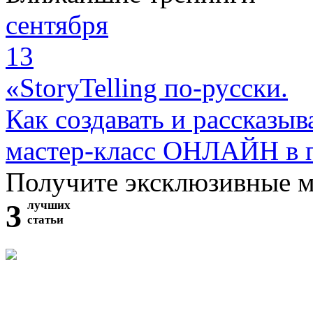
сентября
13
«StoryTelling по-русски.
Как создавать и рассказыв
мастер-класс ОНЛАЙН в 
Получите эксклюзивные 
3
лучших
статьи