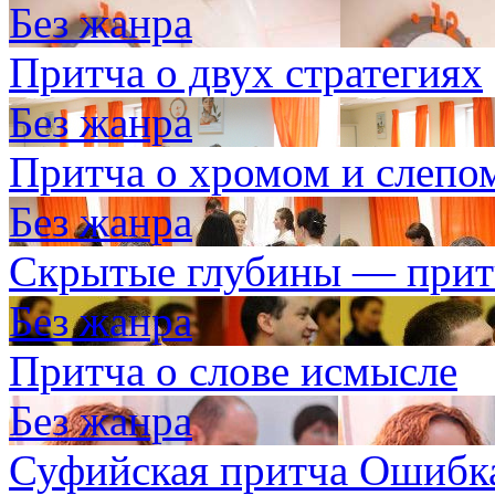
Без жанра
Притча о двух стратегиях
Без жанра
Притча о хромом и слепо
Без жанра
Скрытые глубины — прит
Без жанра
Притча о слове исмысле
Без жанра
Суфийская притча Ошибк