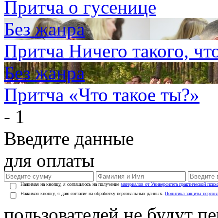
Притча о гусенице
Без жанра
Притча Ничего такого, чт
Без жанра
Притча «Что такое ты?»
- 1
Введите данные
для оплаты
Нажимая на кнопку, я соглашаюсь на получение
материалов от Университета практической псих
Нажимая кнопку, я даю согласие на обработку персональных данных.
Политика защиты персон
пользователей не будут п