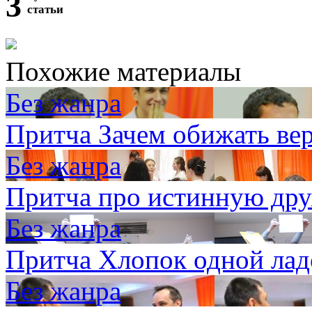
3
статьи
Похожие материалы
Без жанра
Притча Зачем обижать ве
Без жанра
Притча про истинную др
Без жанра
Притча Хлопок одной ла
Без жанра