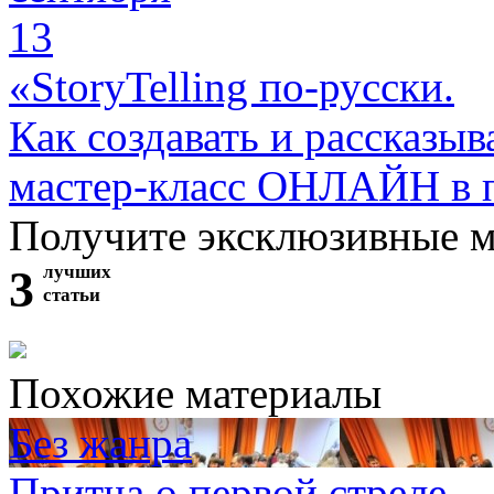
13
«StoryTelling по-русски.
Как создавать и рассказыв
мастер-класс ОНЛАЙН в 
Получите эксклюзивные 
3
лучших
статьи
Похожие материалы
Без жанра
Притча о первой стреле