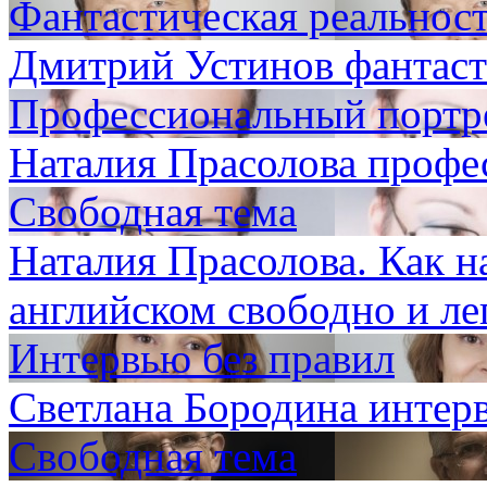
Фантастическая реальнос
Дмитрий Устинов фантаст
Профессиональный портр
Наталия Прасолова профе
Свободная тема
Наталия Прасолова. Как н
английском свободно и ле
Интервью без правил
Светлана Бородина интер
Свободная тема