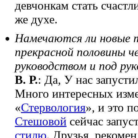
девчонкам стать счастл
же духе.
Намечаются ли новые т
прекрасной половины ч
руководством и под ру
В. Р.
: Да, У нас запуст
Много интересных изме
«
Стервология
», и это 
Стешовой
сейчас запус
стилю
. Друзья, рекоме