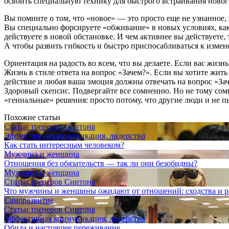
освоить специальную технику для быстрого встраивания нового
Вы помните о том, что «новое» — это просто еще не узнанное, 
Вы специально форсируете «обживание» в новых условиях, как
действуете в новой обстановке. И чем активнее вы действуете
А чтобы развить гибкость и быстро приспосабливаться к изме
Ориентация на радость во всем, что вы делаете. Если вас жизнь и
Жизнь в стиле ответа на вопрос «Зачем?». Если вы хотите жить
действие и любая ваша эмоция должны отвечать на вопрос «Зач
Здоровый скепсис. Подвергайте все сомнению. Но не тому сомн
«гениальные» решения: просто потому, что другие люди и не п
Похожие статьи
Статьи тренеров Синтона
Эффективная коммуникация, лидерство
Как стать интересным человеком?
Мужчина и женщина
Отношения без обязательств — так ли они безобидны?
Мужчина и женщина
Статьи тренеров Синтона
Что мужчины и женщины ожидают от отношений: сходства и р
Саморазвитие
Статьи тренеров Синтона
Эффективная коммуникация, лидерство
Обида и настоящее переживание