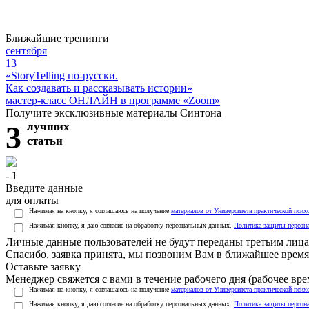
Ближайшие тренинги
сентября
13
«StoryTelling по-русски.
Как создавать и рассказывать истории»
мастер-класс ОНЛАЙН в программе «Zoom»
Получите эксклюзивные материалы Синтона
3
лучших
статьи
- 1
Введите данные
для оплаты
Нажимая на кнопку, я соглашаюсь на получение
материалов от Университета практической псих
Нажимая кнопку, я даю согласие на обработку персональных данных.
Политика защиты персон
Личные данные пользователей не будут переданы третьим лиц
Спасибо, заявка принята, мы позвоним Вам в ближайшее время
Оставьте заявку
Менеджер свяжется с вами в течение рабочего дня (рабочее врем
Нажимая на кнопку, я соглашаюсь на получение
материалов от Университета практической псих
Нажимая кнопку, я даю согласие на обработку персональных данных.
Политика защиты персон