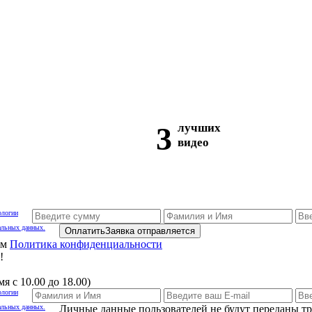
3
лучших
видео
ологии
альных данных.
Оплатить
Заявка отправляется
ам
Политика конфиденциальности
!
я с 10.00 до 18.00)
ологии
альных данных.
Личные данные пользователей не будут переданы т