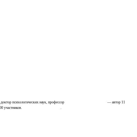
 доктор психологических наук, профессор
Николай Иванович Козлов
— автор 11
00 участников.
Узнайте о нас подробнее
.