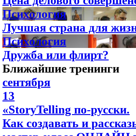
Цена делового совершен
Психология
Лучшая страна для жиз
Психология
Дружба или флирт?
Ближайшие тренинги
сентября
13
«StoryTelling по-русски.
Как создавать и расска