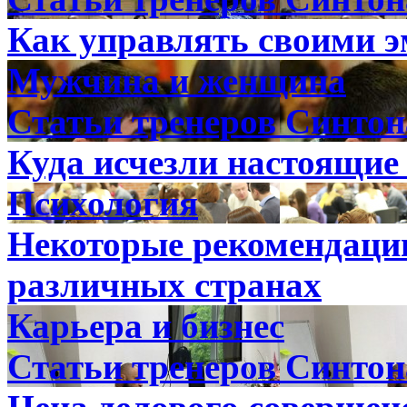
Как управлять своими 
Мужчина и женщина
Статьи тренеров Синтон
Куда исчезли настоящи
Психология
Некоторые рекомендации
различных странах
Карьера и бизнес
Статьи тренеров Синтон