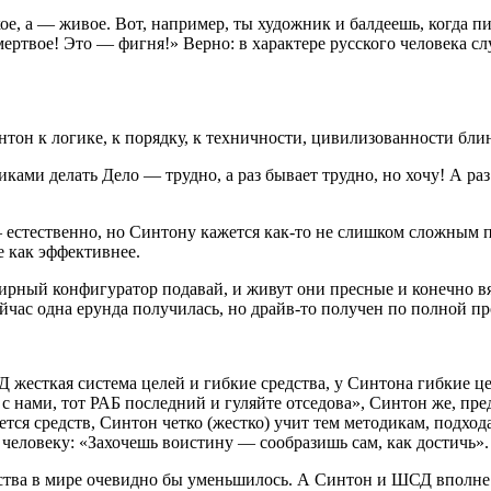
кое, а — живое. Вот, например, ты художник и балдеешь, когда
ертвое! Это — фигня!» Верно: в характере русского человека сл
нтон к логике, к порядку, к техничности, цивилизованности бл
ами делать Дело — трудно, а раз бывает трудно, но хочу! А раз
 — естественно, но Синтону кажется как-то не слишком сложным
е как эффективнее.
мирный конфигуратор подавай, и живут они пресные и конечно в
ейчас одна ерунда получилась, но драйв-то получен по полной п
сткая система целей и гибкие средства, у Синтона гибкие цели 
 с нами, тот РАБ последний и гуляйте отседова», Синтон же, пре
ется средств, Синтон четко (жестко) учит тем методикам, подхода
 человеку: «Захочешь воистину — сообразишь сам, как достичь».
ества в мире очевидно бы уменьшилось. А Синтон и ШСД вполне