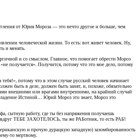
атления от Юрия Мороза — это нечто другое и больше, чем
влении человеческой жизни. То есть: вот живет человек. Ну,
ть и менять.
ргичной и со смыслом. Главное, что помогает обрести Мороз
и «не получается». Получится, потому что это мое дело, потому
 тебя!», потому что в этом случае русский человек начинает
олжен быть в деле, должен быть занят, и, похоже, обязательно
нтами внешними или врагами внутренними, на крайний случай
 владение Истиной… Юрий Мороз это знает, Мороз это
фа, сытную работу, где ты без напряжения получаешь
что вдруг ТЕБЕ ЗАХОТЕЛОСЬ, ты же РАБотник, то есть РАБ!
мериканскую и прочую дурацкую западную) зазомбированность
чему-то мертвому.