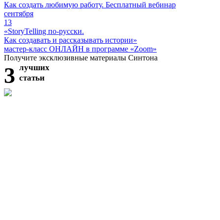
Как создать любимую работу. Бесплатный вебинар
сентября
13
«StoryTelling по-русски.
Как создавать и рассказывать истории»
мастер-класс ОНЛАЙН в программе «Zoom»
Получите эксклюзивные материалы Синтона
3
лучших
статьи