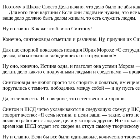
Поэтому в Школе Своего Дела важно, что дело было не абы ка
— Для кого твои картины? Если они людям не нужны, это все м
ваше дело должно быть делом живым, то есть служить людям.
Ну и славно. Как же это близко Синтону!
Конечно, синтоновцы отметили и различия. Ну, приучил их Си
Для нас спорной показалась позиция Юрия Мороза: «С сотрудник
делом, обязательно освободившись от сотрудников!»
Ну оно, конечно, Истина одна, и глаголет она устами Мороза
делать дело как-то с подручными людьми и средствами — врод
Синтоновцы не любят просто так спорить и бодаться, им еще 
поругались с теми-то, пободались между собой — и ну пусть с
Да, отличия есть. И, наверное, это естественно и хорошо.
Синтон и ШСД четко укладываются в следующую схему: у ШСД же
говорит жестко: «Я есмь истина, и цели ваши — такие, а кто не
лояльно работает с людьми, цели у которых другие. Но что каса
время как ШСД отдает это скорее на откуп самому творческому
Ну и славно. Если бы все были одинаковые, количество творч