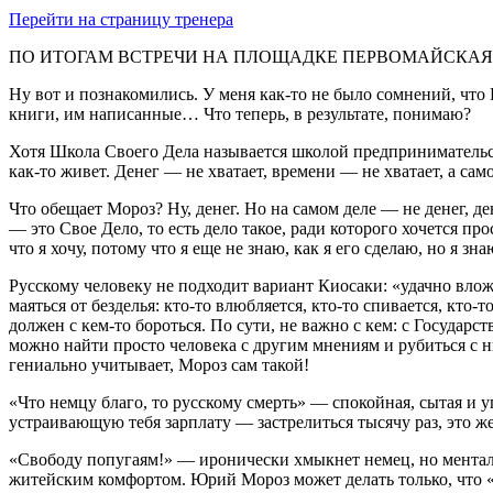
Перейти на страницу тренера
ПО ИТОГАМ ВСТРЕЧИ НА ПЛОЩАДКЕ ПЕРВОМАЙСКАЯ
Ну вот и познакомились. У меня как-то не было сомнений, чт
книги, им написанные… Что теперь, в результате, понимаю?
Хотя Школа Своего Дела называется школой предпринимательства
как-то живет. Денег — не хватает, времени — не хватает, а сам
Что обещает Мороз? Ну, денег. Но на самом деле — не денег, 
— это Свое Дело, то есть дело такое, ради которого хочется пр
что я хочу, потому что я еще не знаю, как я его сделаю, но я зна
Русскому человеку не подходит вариант Киосаки: «удачно вложи
маяться от безделья: кто-то влюбляется, кто-то спивается, кто
должен с кем-то бороться. По сути, не важно с кем: с Госуд
можно найти просто человека с другим мнениям и рубиться с 
гениально учитывает, Мороз сам такой!
«Что немцу благо, то русскому смерть» — спокойная, сытая и 
устраивающую тебя зарплату — застрелиться тысячу раз, это ж
«Свободу попугаям!» — иронически хмыкнет немец, но ментал
житейским комфортом. Юрий Мороз может делать только, что «хо