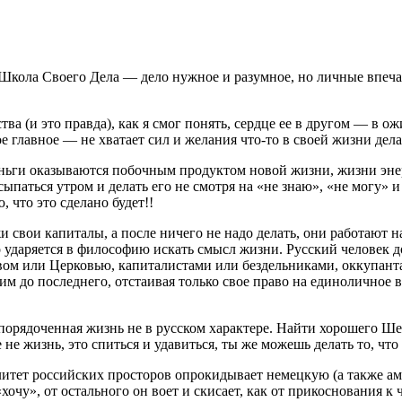
о Школа Своего Дела — дело нужное и разумное, но личные впеч
 (и это правда), как я смог понять, сердце ее в другом — в ожи
ое главное — не хватает сил и желания что-то в своей жизни дела
деньги оказываются побочным продуктом новой жизни, жизни эне
осыпаться утром и делать его не смотря на «не знаю», «не могу» 
ю, что это сделано будет!!
 свои капиталы, а после ничего не надо делать, они работают на
-то ударяется в философию искать смысл жизни. Русский человек д
арством или Церковью, капиталистами или бездельниками, оккупа
ним до последнего, отстаивая только свое право на единоличное
упорядоченная жизнь не в русском характере. Найти хорошего Ше
е не жизнь, это спиться и удавиться, ты же можешь делать то, 
итет российских просторов опрокидывает немецкую (а также а
чу», от остального он воет и скисает, как от прикоснования к 