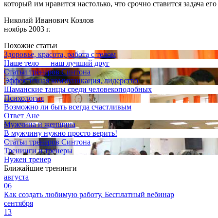
который им нравится настолько, что срочно ставится задача ег
Николай Иванович Козлов
ноябрь 2003 г.
Похожие статьи
Здоровье, красота, работа с телом
Наше тело — наш лучший друг
Статьи тренеров Синтона
Эффективная коммуникация, лидерство
Шаманские танцы среди человекоподобных
Психология
Возможно ли быть всегда счастливым
Ответ Ане
Мужчина и женщина
В мужчину нужно просто верить!
Статьи тренеров Синтона
Тренинги и тренеры
Нужен тренер
Ближайшие тренинги
августа
06
Как создать любимую работу. Бесплатный вебинар
сентября
13