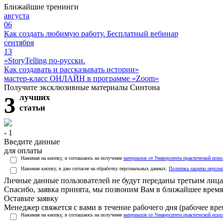
Ближайшие тренинги
августа
06
Как создать любимую работу. Бесплатный вебинар
сентября
13
«StoryTelling по-русски.
Как создавать и рассказывать истории»
мастер-класс ОНЛАЙН в программе «Zoom»
Получите эксклюзивные материалы Синтона
3
лучших
статьи
- 1
Введите данные
для оплаты
Нажимая на кнопку, я соглашаюсь на получение
материалов от Университета практической псих
Нажимая кнопку, я даю согласие на обработку персональных данных.
Политика защиты персон
Личные данные пользователей не будут переданы третьим лиц
Спасибо, заявка принята, мы позвоним Вам в ближайшее время
Оставьте заявку
Менеджер свяжется с вами в течение рабочего дня (рабочее врем
Нажимая на кнопку, я соглашаюсь на получение
материалов от Университета практической псих