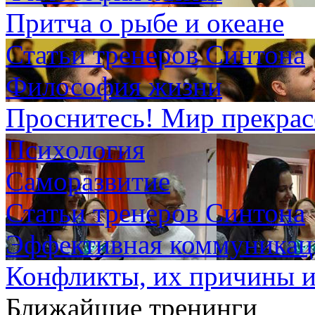
Притча о рыбе и океане
Статьи тренеров Синтона
Философия жизни
Проснитесь! Мир прекрас
Психология
Саморазвитие
Статьи тренеров Синтона
Эффективная коммуникаци
Конфликты, их причины и
Ближайшие тренинги