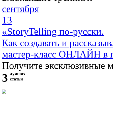
сентября
13
«StoryTelling по-русски.
Как создавать и рассказыв
мастер-класс ОНЛАЙН в 
Получите эксклюзивные 
3
лучших
статьи