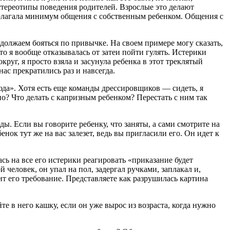
тереотипы поведения родителей. Взрослые это делают
полагала минимум общения с собственным ребенком. Общения с
олжаем бояться по привычке. На своем примере могу сказать,
сто я вообще отказывалась от затеи пойти гулять. Истерики
руг, я просто взяла и засунула ребенка в этот треклятый
ас прекратились раз и навсегда.
юда». Хотя есть еще команды дрессировщиков — сидеть, я
о? Что делать с капризным ребенком? Перестать с ним так
ы. Если вы говорите ребенку, что заняты, а сами смотрите на
енок тут же на вас залезет, ведь вы пригласили его. Он идет к
ь на все его истерики реагировать «приказание будет
 человек, он упал на пол, задергал ручками, заплакал и,
ит его требование. Представляете как разрушилась картина
е в него кашку, если он уже вырос из возраста, когда нужно