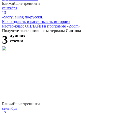
Ближайшие тренинги
сентября
13
«StoryTelling по-русски.
Как создавать и рассказывать истории»
мастер-класс ОНЛАЙН в программе «Zoom»
Получите эксклюзивные материалы Синтона
3
лучших
статьи
Ближайшие тренинги
сентября
13