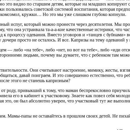
о это видно по старшим детям, которые на младших копируют с
шки пользовались советской системой воспитания, которая пред
 комсомол, кружки… Но это мы уже слишком глубоко копнули.
ный испуг, который можно пронести через десятилетия. Мы прод
му, что она устраивала та-а-а-кие качественные истерики, что ча
 к процессу одевания. Вместо уговоров и «танцев с бубнами» вок
дочери просто не осталось. И все. Капризы на тему одеваний у н
м — либо «на тебе», либо «нет, но вот на тебе», либо «иди отс
сторонними людьми, почему вы думаете, что с ребенком там можн
твительности. Они считывают настроение, мимику, жесты, взгляд
общаться, давай поиграем. И это совершенно естественно, что реб
после этого не станешь капризным?
т роду, привыкший к тому, что маман беспрекословно приучилас
вела его в кабинет к участковому. Знаете как повел себя молодой
ая это, он был абсолютно уверен, что участковый тут же выполн
ним. Мамы-папы не оставайтесь в прошлом своих детей. Не пихайт