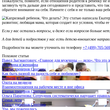
Пожалуйста, помните, если отношения родителя к ребенку не из
заглянуть чуть дальше дня сегодняшнего и представить, что та
обратите внимание на себя. Начните с себя и не только ваш ре
Эту статью написала Екатер
развитии; любящая мама, которая создает все условия, чтобы е
Если у вас остались вопросы, и даже если вопросов больше нет
А для детей и подростков у нас есть детско-юношеское направ
Подробности вы можете уточнить по телефону
+7 (499) 705-56
Похожие статьи
Павел Зыгмантович: «Главное для мужчины — дело». Что это зн
Мужчина и женщина
Статьи тренеров Синтона
Как быть разной на радость себе и любимому?
Карьера и бизнес
Охота на медведя
Взаимоотношения на рабочем месте и вне офиса
Статьи тренеров Синтона
Ольга Паратнова: Сотрудник систематически нарушает правила.
Семья, дети
Статьи тренеров Синтона
Ура, мы поженились