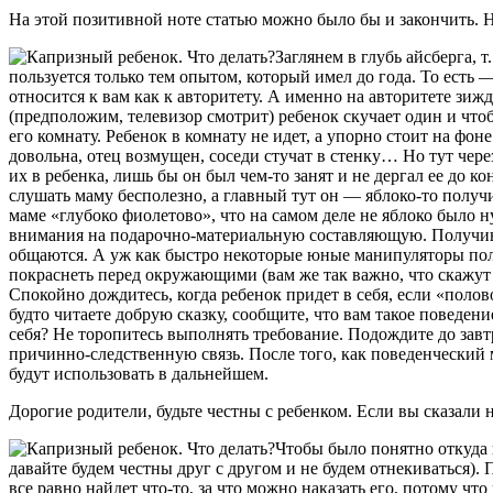
На этой позитивной ноте статью можно было бы и закончить. Н
Заглянем в глубь айсберга, 
пользуется только тем опытом, который имел до года. То есть 
относится к вам как к авторитету. А именно на авторитете зиж
(предположим, телевизор смотрит) ребенок скучает один и чтоб
его комнату. Ребенок в комнату не идет, а упорно стоит на фон
довольна, отец возмущен, соседи стучат в стенку… Но тут чере
их в ребенка, лишь бы он был чем-то занят и не дергал ее до 
слушать маму бесполезно, а главный тут он — яблоко-то получи
маме «глубоко фиолетово», что на самом деле не яблоко было н
внимания на подарочно-материальную составляющую. Получив та
общаются. А уж как быстро некоторые юные манипуляторы полу
покраснеть перед окружающими (вам же так важно, что скажут 
Спокойно дождитесь, когда ребенок придет в себя, если «полов
будто читаете добрую сказку, сообщите, что вам такое поведен
себя? Не торопитесь выполнять требование. Подождите до завтр
причинно-следственную связь. После того, как поведенческий 
будут использовать в дальнейшем.
Дорогие родители, будьте честны с ребенком. Если вы сказали н
Чтобы было понятно откуда 
давайте будем честны друг с другом и не будем отнекиваться).
все равно найдет что-то, за что можно наказать его, потому ч