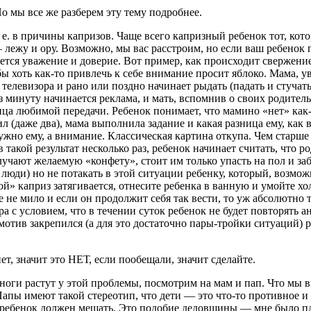
о мы все же разберем эту тему подробнее.
т. е. в причины капризов. Чаще всего капризный ребенок тот, кот
— лежу и ору. Возможно, мы вас расстроим, но если ваш ребенок 
дется уважение и доверие. Вот пример, как происходит свержени
ы хоть как-то привлечь к себе внимание просит яблоко. Мама, у
е телевизора и рано или поздно начинает рыдать (падать и стуча
з минуту начинается реклама, и мать, вспомнив о своих родитель
конца любимой передачи. Ребенок понимает, что мамино «нет» как
л (даже два), мама выполнила задание и какая разница ему, как
ужно ему, а внимание. Классическая картина откупа. Чем старше 
кой результат несколько раз, ребенок начинает считать, что ро
чают желаемую «конфету», стоит им только упасть на пол и за
люди) но не потакать в этой ситуации ребенку, который, возмо
ой» каприз затягивается, отнесите ребенка в ванную и умойте хо
ие не мило и если он продолжит себя так вести, то уж абсолютн
а с условием, что в течении суток ребенок не будет повторять 
мотив закрепился (а для это достаточно пары-тройки ситуаций) 
ет, значит это НЕТ, если пообещали, значит сделайте.
ноги растут у этой проблемы, посмотрим на мам и пап. Что мы в
 Папы имеют такой стереотип, что дети — это что-то противное и
то ребенок должен мешать. Это подобие дедовщины — мне было пло