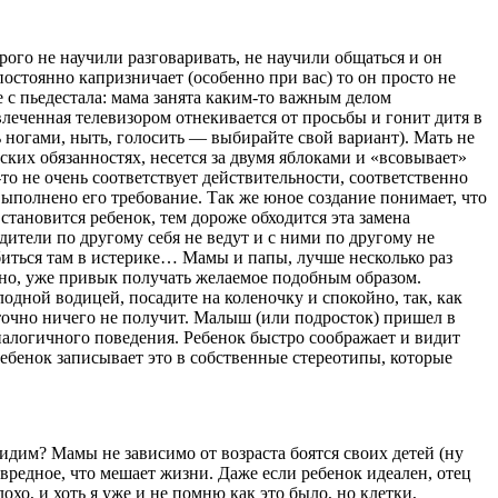
орого не научили разговаривать, не научили общаться и он
постоянно капризничает (особенно при вас) то он просто не
е с пьедестала: мама занята каким-то важным делом
влеченная телевизором отнекивается от просьбы и гонит дитя в
ть ногами, ныть, голосить — выбирайте свой вариант). Мать не
ских обязанностях, несется за двумя яблоками и «всовывает»
-то не очень соответствует действительности, соответственно
 выполнено его требование. Так же юное создание понимает, что
становится ребенок, тем дороже обходится эта замена
дители по другому себя не ведут и с ними по другому не
биться там в истерике… Мамы и папы, лучше несколько раз
жно, уже привык получать желаемое подобным образом.
лодной водицей, посадите на коленочку и спокойно, так, как
о точно ничего не получит. Малыш (или подросток) пришел в
аналогичного поведения. Ребенок быстро соображает и видит
ребенок записывает это в собственные стереотипы, которые
идим? Мамы не зависимо от возраста боятся своих детей (ну
 вредное, что мешает жизни. Даже если ребенок идеален, отец
хо, и хоть я уже и не помню как это было, но клетки,