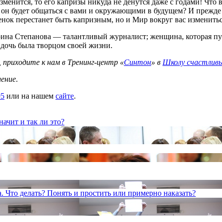
менится, то его капризы никуда не денутся даже с годами! Что в
к он будет общаться с вами и окружающими в будущем? И прежде 
бенок перестанет быть капризным, но и Мир вокруг вас изменитьс
ина Степанова — талантливый журналист; женщина, которая путе
е дочь была творцом своей жизни.
, приходите к нам в Тренинг-центр «
Синтон
» в
Школу счастлив
ление
.
95
или на нашем
сайте
.
ачит и так ли это?
 Что делать? Понять и простить или примерно наказать?