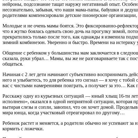
нейроны, подсознание тащат наружу негативный опыт. Особенн
несознательно, забывая, что наши мама-папы, бабушки и деду
родителями компенсировали детские пионерские организации,
Молодые и не очень мамы боятся. Это фиксированно-рефлектор
что я жутко боялась одевать свою дочь на прогулку зимой, пото
прекратились только после того, как однажды я изменила подход
зимний комбинезон. Уверенно и быстро. Времени на истерику у 
Общение с ребенком у большинства мам заключается в следующе
сказала, руки убрал… Мамы, вы же не разговариваете так с по
общаться.
Начиная с 2 лет дети начинают субъективно воспринимать дейс
него и улыбаетесь, то для ребенка это сигнал — я хочу с тобой 
вас с чистыми намерениями поиграть, а получает за это… Как 
Расскажу одну из курьезных ситуаций — юный хлыщ 16-ти лет о
исполнено», оказался в одной неприятной ситуации, которая при
вытирая слезы и сопли, завопил, что он хочет домой. Проделыв
мира юнца, когда участковый отреагировал по другому…
Ребенок растет и меняется, а родители обычно не успевают за 
кормить с ложечки.