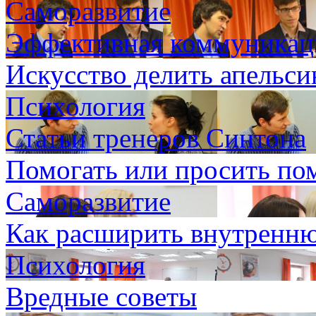
Саморазвитие
Эффективная коммуникаци
Искусство делить апельси
Психология
Статьи тренеров Синтона
Помогать или просить п
Саморазвитие
Как расширить внутренн
Психология
Вредные советы