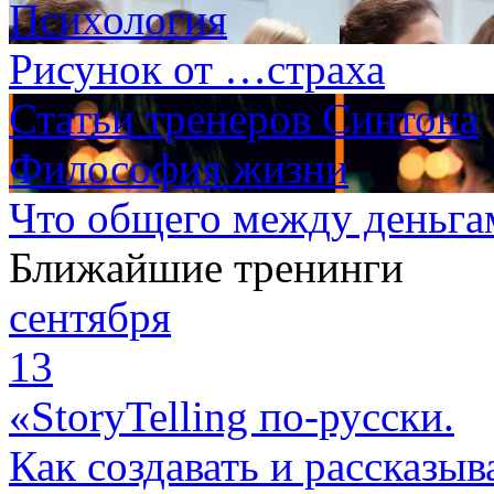
Психология
Рисунок от …страха
Статьи тренеров Синтона
Философия жизни
Что общего между деньга
Ближайшие тренинги
сентября
13
«StoryTelling по-русски.
Как создавать и рассказыв