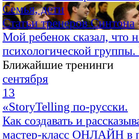
Семья, дети
Статьи тренеров Синтона
Мой ребенок сказал, что н
психологической группы. 
Ближайшие тренинги
сентября
13
«StoryTelling по-русски.
Как создавать и рассказыв
мастер-класс ОНЛАЙН в 