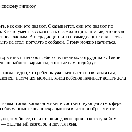
новскому гипнозу.
ь, как они это делают. Оказывается, они это делают по-
 Кто-то умеет рассказывать о самодисциплине так, что после
ется несложным. А ведь дисциплина и самодисциплина ― это
рыть на стол, погулять с собакой. Этому можно научиться.
оторые воспитывают себе качественных сотрудников. Такие
тельно найдете варианты, которые вам подойдут.
когда видно, что ребенок уже начинает справляться сам,
конец, наступает момент, когда ребенок начинает делать дела
только тогда, когда он живет в соответствующей атмосфере,
шо обдуманные слова превращаются в закон и образ жизни.
уют, тем более, если старшие давно проиграли эту войну ―
 ― отдельный разговор и другая тема.