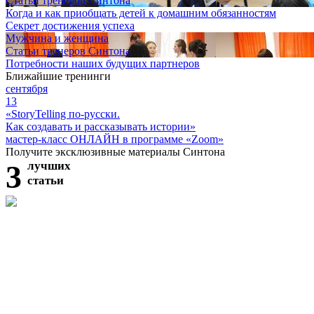
Статьи тренеров Синтона
Когда и как приобщать детей к домашним обязанностям
Секрет достижения успеха
Мужчина и женщина
Статьи тренеров Синтона
Потребности наших будущих партнеров
Ближайшие тренинги
сентября
13
«StoryTelling по-русски.
Как создавать и рассказывать истории»
мастер-класс ОНЛАЙН в программе «Zoom»
Получите эксклюзивные материалы Синтона
3
лучших
статьи