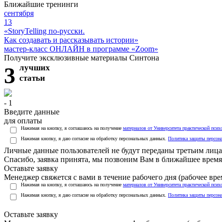
Ближайшие тренинги
сентября
13
«StoryTelling по-русски.
Как создавать и рассказывать истории»
мастер-класс ОНЛАЙН в программе «Zoom»
Получите эксклюзивные материалы Синтона
3
лучших
статьи
- 1
Введите данные
для оплаты
Нажимая на кнопку, я соглашаюсь на получение
материалов от Университета практической псих
Нажимая кнопку, я даю согласие на обработку персональных данных.
Политика защиты персон
Личные данные пользователей не будут переданы третьим лиц
Спасибо, заявка принята, мы позвоним Вам в ближайшее время
Оставьте заявку
Менеджер свяжется с вами в течение рабочего дня (рабочее врем
Нажимая на кнопку, я соглашаюсь на получение
материалов от Университета практической псих
Нажимая кнопку, я даю согласие на обработку персональных данных.
Политика защиты персон
Оставьте заявку