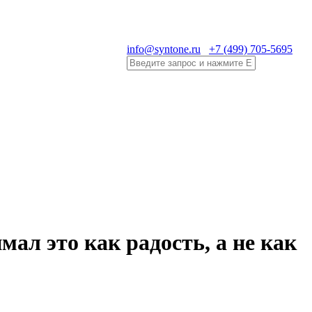
info@syntone.ru
+7 (499) 705-5695
ал это как радость, а не как