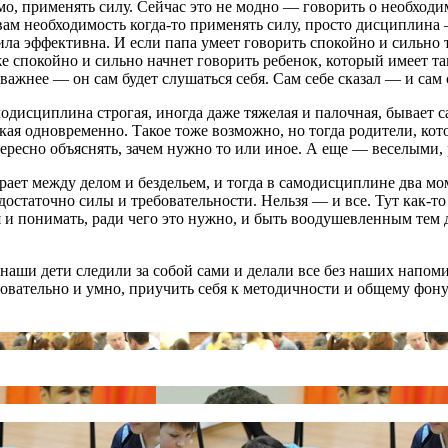
о, применять силу. Сейчас это не модно ― говорить о необходим
м необходимость когда-то применять силу, просто дисциплина ― 
сила эффективна. И если папа умеет говорить спокойно и сильно 
же спокойно и сильно начнет говорить ребенок, который имеет так
 важнее ― он сам будет слушаться себя. Сам себе сказал — и сам
одисциплина строгая, иногда даже тяжелая и палочная, бывает 
гкая одновременно. Такое тоже возможно, но тогда родители, ко
ресно объяснять, зачем нужно то или иное. А еще ― веселыми,
ает между делом и бездельем, и тогда в самодисциплине два моме
 достаточно силы и требовательности. Нельзя — и все. Тут как-то 
 и понимать, ради чего это нужно, и быть воодушевленным тем д
 наши дети следили за собой сами и делали все без наших напом
бовательно и умно, приучить себя к методичности и общему фону