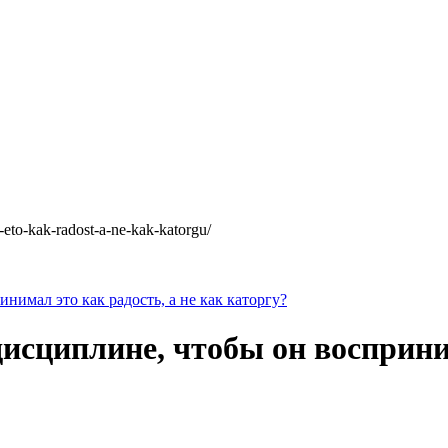
l-eto-kak-radost-a-ne-kak-katorgu/
нимал это как радость, а не как каторгу?
исциплине, чтобы он восприним