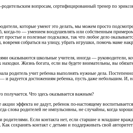
о-родительским вопросам, сертифицированный тренер по эриксо
одители, которые умеют это делать, мы можем просто подсмотрет
сьб, когда-то ― умением воодушевлять или собственным примером.
ает простые и полезные подсказки, так что любое дело оказыва
я, вовремя собраться на улицу, убрать игрушки, помочь маме нак
елями оказываются школьные учителя, иногда ― руководители, к
х находки. Жизнь богата, если вы будете внимательны, вы обяза
ала родитель учит ребенка выполнять нужные дела. Постепенно, 
― и радуется достижениям ребенка, пусть даже небольшим. И, на
 это получается. Что здесь оказывается важным?
акции эффекта не дадут, ребенок по-настоящему воспитывается 
 когда слова родителей не импульсивны, не случайны, когда хоро
 родителями. Если контакта нет, если старшие и младшие вражд
Как сохранять контакт с детьми и поддерживать свой авторитет