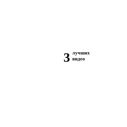
3
лучших
видео