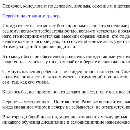
Психолог, консультант по деловым, личным, семейным и детск
Перейти на страницу тренера
Иногда ответ на это может быть простым: если есть успешные р
разному: когда-то требовательностью, когда-то четкостью про
него это воспринимается как высокий образец жизни, кто-то д
ведь не какое-то особое дело, это совсем обычные дела: умытьс
Этому учат детей хорошие родители.
Это могут быть не обязательно родители: иногда такими учит
люди есть ― учитесь у них, замечайте и берите в свою жизнь и
Сам путь научения ребенка ― очевиден, прост и доступен. Снач
родитель помогает только в моменты затруднений и усталости, 
сам, так, как его учили.
Казалось бы, все просто, но это делают не все, и не у всех все
Первое ― методичность. Постоянство. Разовые воспитательные 
когда сказанное утром к вечеру не забывается, не отменяется,
Во-вторых, общий позитив, хорошие отношения между детьми и
никакого обучения дисциплине и самодисциплине невозможно. 