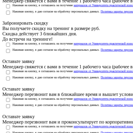
Менеджер свяжется с вами в течение 1 рабочего часа (рабочее вр
Нажимая на кнопку, я соглашаюсь на получение
материалов от Университета практической псих
Нажимая кнопку, я даю согласие на обработку персональных данных.
Политика защиты персон
Забронировать скидку
Вы получаете скидку на тренинг в размере
руб.
Скидка действует 3 ближайших дня.
До встречи на тренинге!
Нажимая на кнопку, я соглашаюсь на получение
материалов от Университета практической псих
Нажимая кнопку, я даю согласие на обработку персональных данных.
Политика защиты персон
Оставьте заявку
Менеджер свяжется с вами в течение 1 рабочего часа (рабочее вр
Нажимая на кнопку, я соглашаюсь на получение
материалов от Университета практической псих
Нажимая кнопку, я даю согласие на обработку персональных данных.
Политика защиты персон
Оставьте заявку
Менеджер перезвонит вам в ближайшее время и вышлет услов
Нажимая на кнопку, я соглашаюсь на получение
материалов от Университета практической псих
Нажимая кнопку, я даю согласие на обработку персональных данных.
Политика защиты персон
Оставьте заявку
Менеджер перезвонит вам и проконсультирует по корпоратив
Нажимая на кнопку, я соглашаюсь на получение
материалов от Университета практической псих
Нажимая кнопку, я даю согласие на обработку персональных данных.
Политика защиты персон