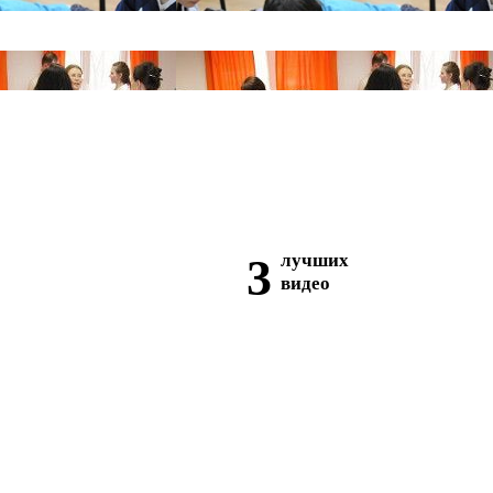
3
лучших
видео