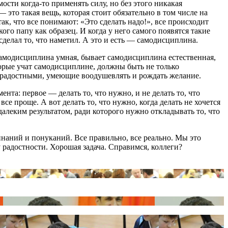
ости когда-то применять силу, но без этого никакая
это такая вещь, которая стоит обязательно в том числе на
так, что все понимают: «Это сделать надо!», все происходит
ого папу как образец. И когда у него самого появятся такие
 сделал то, что наметил. А это и есть ― самодисциплина.
самодисциплина умная, бывает самодисциплина естественная,
торые учат самодисциплине, должны быть не только
 радостными, умеющие воодушевлять и рождать желание.
нта: первое ― делать то, что нужно, и не делать то, что
все проще. А вот делать то, что нужно, когда делать не хочется
алеким результатом, ради которого нужно откладывать то, что
инаний и понуканий. Все правильно, все реально. Мы это
 радостности. Хорошая задача. Справимся, коллеги?