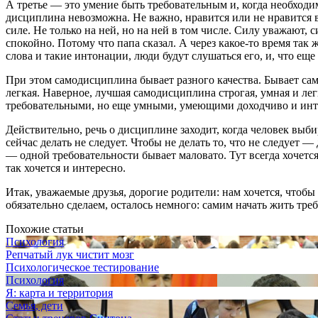
А третье ― это умение быть требовательным и, когда необходим
дисциплина невозможна. Не важно, нравится или не нравится ва
силе. Не только на ней, но на ней в том числе. Силу уважают, 
спокойно. Потому что папа сказал. А через какое-то время так 
слова и такие интонации, люди будут слушаться его, и, что еще
При этом самодисциплина бывает разного качества. Бывает сам
легкая. Наверное, лучшая самодисциплина строгая, умная и ле
требовательными, но еще умными, умеющими доходчиво и инте
Действительно, речь о дисциплине заходит, когда человек выбир
сейчас делать не следует. Чтобы не делать то, что не следует ―
― одной требовательности бывает маловато. Тут всегда хочется
так хочется и интересно.
Итак, уважаемые друзья, дорогие родители: нам хочется, чтобы
обязательно сделаем, осталось немного: самим начать жить тре
Похожие статьи
Психология
Репчатый лук чистит мозг
Психологическое тестирование
Психология
Я: карта и территория
Семья, дети