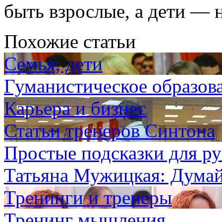
быть взрослые, а дети — 
Похожие статьи
Семья, дети
Гуманистическое образова
Карьера и бизнес
Статьи тренеров Синтона
Простые подсказки для р
Татьяна Мужицкая: Думайт
Тренинги и тренеры
Тренинг мышления