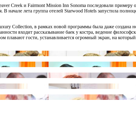
Beaver Creek и Fairmont Mission Inn Sonoma последовали примеру
я. В начале лета группа отелей Starwood Hotels запустила пол
 и Luxury Collection, в рамках новой программы была даже создан
язанности входит рассказывание баек у костра, ведение философ
ором плавают гости, устанавливается огромный экран, на котор