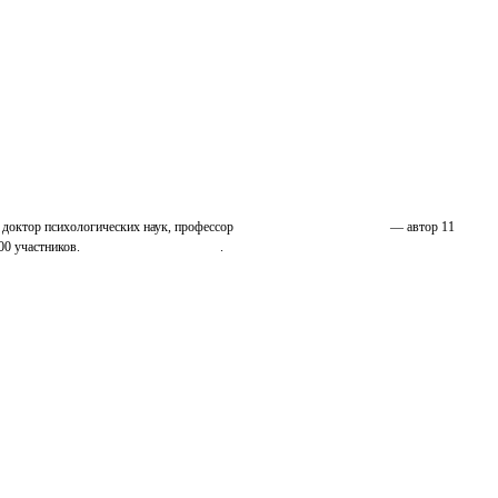
 доктор психологических наук, профессор
Николай Иванович Козлов
— автор 11
00 участников.
Узнайте о нас подробнее
.