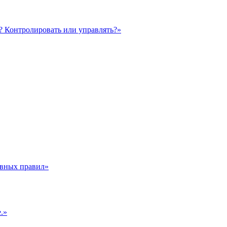
? Контролировать или управлять?»
лавных правил»
.»