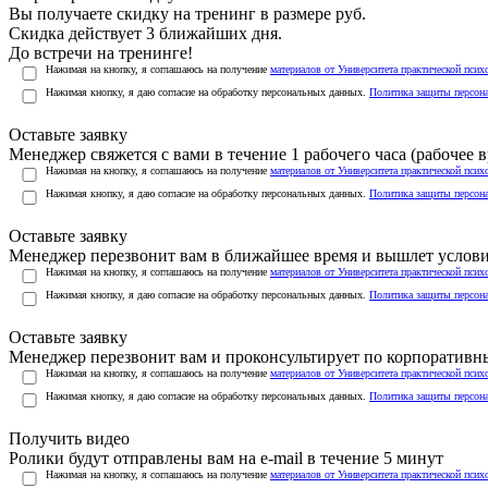
Вы получаете скидку на тренинг в размере
руб.
Скидка действует 3 ближайших дня.
До встречи на тренинге!
Нажимая на кнопку, я соглашаюсь на получение
материалов от Университета практической псих
Нажимая кнопку, я даю согласие на обработку персональных данных.
Политика защиты персон
Оставьте заявку
Менеджер свяжется с вами в течение 1 рабочего часа (рабочее вр
Нажимая на кнопку, я соглашаюсь на получение
материалов от Университета практической псих
Нажимая кнопку, я даю согласие на обработку персональных данных.
Политика защиты персон
Оставьте заявку
Менеджер перезвонит вам в ближайшее время и вышлет услов
Нажимая на кнопку, я соглашаюсь на получение
материалов от Университета практической псих
Нажимая кнопку, я даю согласие на обработку персональных данных.
Политика защиты персон
Оставьте заявку
Менеджер перезвонит вам и проконсультирует по корпоратив
Нажимая на кнопку, я соглашаюсь на получение
материалов от Университета практической псих
Нажимая кнопку, я даю согласие на обработку персональных данных.
Политика защиты персон
Получить видео
Ролики будут отправлены вам на e-mail в течение 5 минут
Нажимая на кнопку, я соглашаюсь на получение
материалов от Университета практической псих