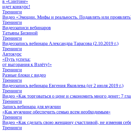
в «Синтоне»
идет конкурс!
Тренинги
Видео «Эмоции. Мифы и реальность. Подавлять или проявлять
Тренинги
Видеозаписи вебинаров
Татьяны Бизиной
Тренинги
Видеозапись вебинара Александра Тарасова (2.10.2019 г.)
Тренинги
Автокурс
«Путь успеха:
от выгорания к Взлёту!»
Тренинги
Разные блоки с видео
Тренинги
Видеозапись вебинара Евгения Яковлева (от 2 июля 2019 г.)
Тренинги
Видео «Как торговаться о цене и сэкономить много денег: 7 г
Тренинги
Запись вебинара для мужчин
«Как мужчине обеспечить семью всем необходимым»
Тренинги
Видео «Как сделать свою женщину счастливой, не изменяя себе
Тренинги