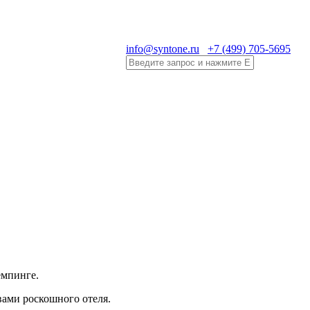
info@syntone.ru
+7 (499) 705-5695
емпинге.
ами роскошного отеля.