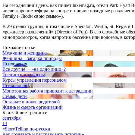
На сегодняшний день, как пишет luxemag.ru, отели Park Hyatt 
числе жарение зефира на костре и прочие походные развлечени
Family («Люби свою семью»).
В 29 отелях группы, в том числе в Sheraton, Westin, St. Regis
«режиссер развлечений» (Director of Fun). В его служебные об
кинопросмотров, когда напротив бассейна или водоема, в кот
Похожие статьи
Мужчина и женщина
Женщина – загадка природы
Психология
Все другие —»на одно лицо»?
Тренинги и тренеры
Курсы управления персоналом
Психология
Монотонная работа приводит к деградации
Семья, дети
Оставьте в покое родителей
Жизнь и смерть организаций
Ближайшие тренинги
сентября
13
«StoryTelling по-русски.
Как создавать и рассказывать истории»