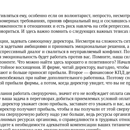
вляться ему, особенно если он волюнтарист, непросто, несмотря 
равомерных требованиях, приняв официальный вид и сославшись 
пряженности в отношениях и есть риск навлечь на себя репресси
овориться. И здесь важно помнить о следующих важных тезисах 
моции, задевать самооценку директора. Несмотря на сложность с
ся задетыми амбициями и принимать эмоциональные решения, а с
экспрессивный диалог и свалиться в неуправляемый конфликт. По
моциональность будет работать против вас. Помните, наша сил
оненте. Что можно найти здесь хорошего и позитивного? Начальн
стойное восхищения. И фирме, читай директору, выгодно, чтоб
ают и больше приносят прибыли. Второе — финансовое КПД дея
 неизбежных при найме дополнительного работника. Поэтому сна
 прибыли фирмы, а потом, когда директор увидит, что вы не пр
лания работать сверхурочно, значит его не возбуждает оплата са
у ваша задача в переговорах добиться приемлемых условий оплат
директор уважает свою прибыль, заставьте его уважать и вас, к
иректор получают прибыль, чтобы и вы получали от этой сверх
ий на сверхурочную работу надо уже больше, ведь ресурсы орган
полнимых ресурсах организма, о справедливости в трудовых отно
ходите к необходимости адекватной компенсации ваших титаничес
альной поддержке или другом восполнении ущерба.