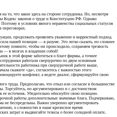
на то, что закон здесь на стороне сотрудника. Но, несмотря
на Кодекс законов о труде и Конституцию РФ. Однако
и. Поэтому в условиях явного неравенства социальных статусов
в переговорах.
итуации, продолжать проявлять уважение и корректный подход.
ила нашей позиции — в разуме. Это легко сказать, но сложнее
этому помните, чтобы ни происходило, сохраняем трезвость
а — в мозгах и владении собой!
ик в этой форме заботиться о благе фирмы, а точнее
ы сотрудники работали сверхурочно по двум основным
тельности работника при сверхурочной работе выше,
чала скажите «да», согласитесь с важностью этого
овоцируете конфликт, а ведете диалог, сформулируйте свою
мого труда. Предполагаю, что отказ или согласие в большинстве
ы. Торгуйтесь, но аргументировано и с достоинством
ак ее источник. Убедительно обоснуйте свою позицию.
урочной работы дополнительные значимые блага. Подчеркиваю,
изма не беспредельны. Важно уверенно аргументировать
шениях, о сложностях в наше кризисное время
ких затрат и выдвигайте тезисы о более солидной оплате,