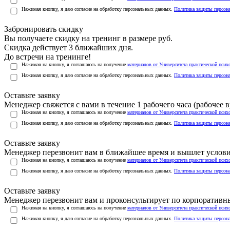
Нажимая кнопку, я даю согласие на обработку персональных данных.
Политика защиты персон
Забронировать скидку
Вы получаете скидку на тренинг в размере
руб.
Скидка действует 3 ближайших дня.
До встречи на тренинге!
Нажимая на кнопку, я соглашаюсь на получение
материалов от Университета практической псих
Нажимая кнопку, я даю согласие на обработку персональных данных.
Политика защиты персон
Оставьте заявку
Менеджер свяжется с вами в течение 1 рабочего часа (рабочее вр
Нажимая на кнопку, я соглашаюсь на получение
материалов от Университета практической псих
Нажимая кнопку, я даю согласие на обработку персональных данных.
Политика защиты персон
Оставьте заявку
Менеджер перезвонит вам в ближайшее время и вышлет услов
Нажимая на кнопку, я соглашаюсь на получение
материалов от Университета практической псих
Нажимая кнопку, я даю согласие на обработку персональных данных.
Политика защиты персон
Оставьте заявку
Менеджер перезвонит вам и проконсультирует по корпоратив
Нажимая на кнопку, я соглашаюсь на получение
материалов от Университета практической псих
Нажимая кнопку, я даю согласие на обработку персональных данных.
Политика защиты персон