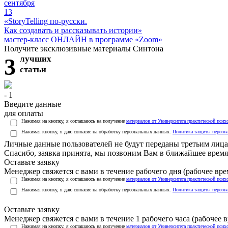
сентября
13
«StoryTelling по-русски.
Как создавать и рассказывать истории»
мастер-класс ОНЛАЙН в программе «Zoom»
Получите эксклюзивные материалы Синтона
3
лучших
статьи
- 1
Введите данные
для оплаты
Нажимая на кнопку, я соглашаюсь на получение
материалов от Университета практической псих
Нажимая кнопку, я даю согласие на обработку персональных данных.
Политика защиты персон
Личные данные пользователей не будут переданы третьим лиц
Спасибо, заявка принята, мы позвоним Вам в ближайшее время
Оставьте заявку
Менеджер свяжется с вами в течение рабочего дня (рабочее врем
Нажимая на кнопку, я соглашаюсь на получение
материалов от Университета практической псих
Нажимая кнопку, я даю согласие на обработку персональных данных.
Политика защиты персон
Оставьте заявку
Менеджер свяжется с вами в течение 1 рабочего часа (рабочее вр
Нажимая на кнопку, я соглашаюсь на получение
материалов от Университета практической псих