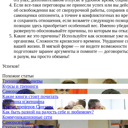
Если
все-таки
переговоры не принесли успех или вы дейс
об освобождении вас от сверхурочной работы, сохранив
самооценки оппонента, а точнее в конфликтогенах во вре
и сохранить отношения, если возьмете следующую позиц
позиции здесь приобретает особенный вес. Именно убеди
развернуто обосновывайте причины, по которым вы отка
Какие же это причины? Используйте как основные уже н
организма. Сложности кризисного времени. Ухудшение со
вашей жизни. В мягкой форме — не видите возможности н
подготовьте заранее аргументы и помните — договориться
и разум, вы просто обязаны!
Успехов!
Похожие статьи
Тренинги и тренеры
Курсы и тренинги
Саморазвитие
Какие книги стоит почитать
Мужчина и женщина
Статьи тренеров Синтона
Как быть разной на радость себе и любимому?
Коммуникационные сети
Саморазвитие
Статьи тренеров Синтона