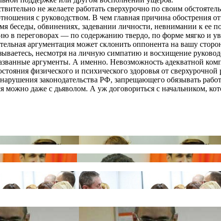
твительно не желаете работать сверхурочно по своим обстоятель
 отношения с руководством. В чем главная причина обострения 
мя беседы, обвинениях, задевании личности, невнимании к ее п
ию в переговорах — по содержанию твердо, по форме мягко и у
тельная аргументация может склонить оппонента на вашу сторо
зываетесь, несмотря на личную симпатию и восхищение руковод
азванные аргументы. А именно. Невозможность адекватной комп
стояния физического и психического здоровья от сверхурочной 
арушения законодательства РФ, запрещающего обязывать работа
 можно даже с дьяволом. А уж договориться с начальником, кото