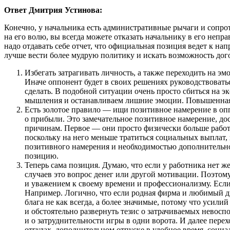
Ответ Дмитрия Устинова:
Конечно, у начальника есть административные рычаги и сопроти
на его волю, вы всегда можете отказать начальнику в его неп
надо отдавать себе отчет, что официальная позиция ведет к на
лучше вести более мудрую политику и искать возможность дог
Избегать затрагивать личность, а также переходить на э
Иначе оппонент будет в своих решениях руководствовать
сделать. В подобной ситуации очень просто сбиться на 
мышления и останавливаем лишние эмоции. Повышенная э
Есть золотое правило — ищи позитивное намерение в опп
о прибыли. Это замечательное позитивное намерение, до
причинам. Первое — они просто физически больше работ
поскольку на него меньше тратиться социальных выплат,
позитивного намерения и необходимостью дополнительной
позицию.
Теперь сама позиция. Думаю, что если у работника нет же
случаев это вопрос денег или другой мотивации. Поэтом
и уважением к своему времени и профессионализму. Если 
Например. Логично, что если родная фирма и любимый д
блага не как всегда, а более значимые, потому что усил
и обстоятельно развернуть тезис о затрачиваемых невос
и о затруднительности игры в одни ворота. И далее пере
отгулах, дополнительном отпуске в удобное время, соци