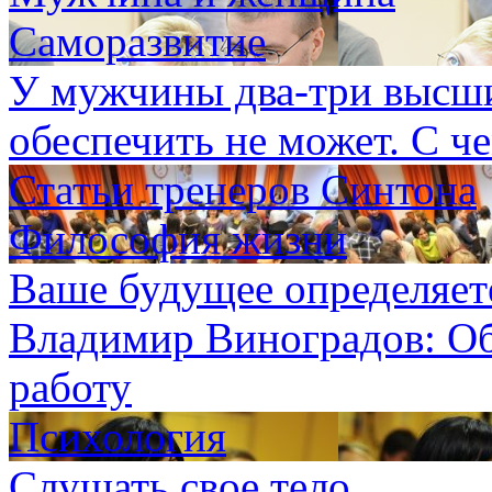
Саморазвитие
У мужчины два-три высши
обеспечить не может. С че
Статьи тренеров Синтона
Философия жизни
Ваше будущее определяете
Владимир Виноградов: Об
работу
Психология
Слушать свое тело