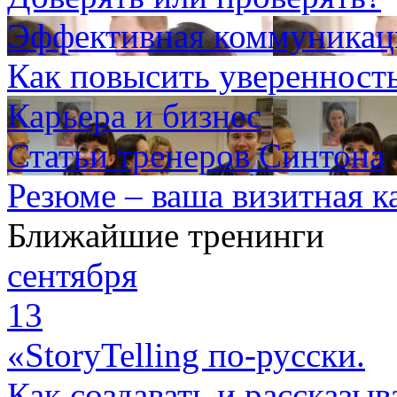
Эффективная коммуникаци
Как повысить уверенность
Карьера и бизнес
Статьи тренеров Синтона
Резюме – ваша визитная к
Ближайшие тренинги
сентября
13
«StoryTelling по-русски.
Как создавать и рассказыв