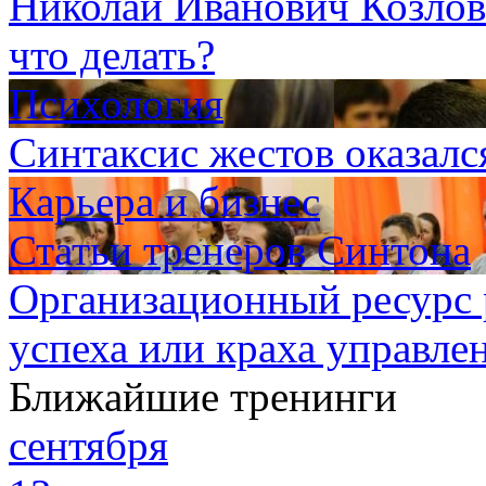
Николай Иванович Козлов
что делать?
Психология
Синтаксис жестов оказалс
Карьера и бизнес
Статьи тренеров Синтона
Организационный ресурс 
успеха или краха управле
Ближайшие тренинги
сентября