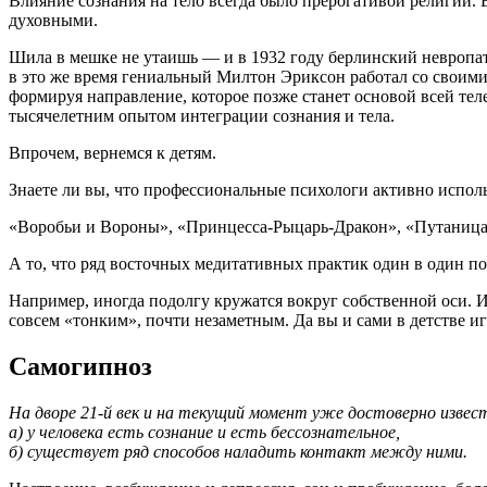
Влияние сознания на тело всегда было прерогативой религии.
духовными.
Шила в мешке не утаишь — и в 1932 году берлинский невроп
в это же время гениальный Милтон Эриксон работал со своими 
формируя направление, которое позже станет основой всей тел
тысячелетним опытом интеграции сознания и тела.
Впрочем, вернемся к детям.
Знаете ли вы, что профессиональные психологи активно испол
«Воробьи и Вороны», «Принцесса-Рыцарь-Дракон», «Путаниц
А то, что ряд восточных медитативных практик один в один пов
Например, иногда подолгу кружатся вокруг собственной оси. И
совсем «тонким», почти незаметным. Да вы и сами в детстве и
Самогипноз
На дворе 21-й век и на текущий момент уже достоверно извес
а) у человека есть сознание и есть бессознательное,
б) существует ряд способов наладить контакт между ними.