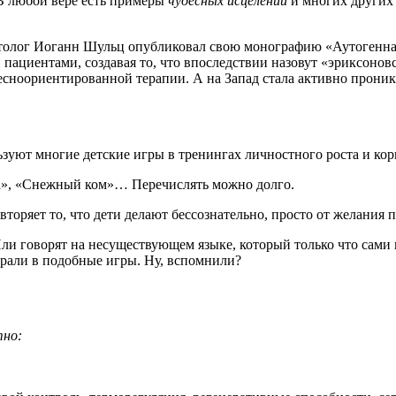
 В любой вере есть примеры
чудесных исцелений
и многих других 
атолог Иоганн Шульц опубликовал свою монографию «Аутогенна
пациентами, создавая то, что впоследствии назовут «эриксонов
есноориентированной терапии. А на Запад стала активно проника
ьзуют многие детские игры в тренингах личностного роста и к
а», «Снежный ком»… Перечислять можно долго.
торяет то, что дети делают бессознательно, просто от желания 
ли говорят на несуществующем языке, который только что сами 
грали в подобные игры. Ну, вспомнили?
тно: