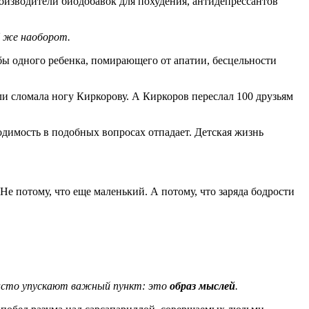
роизводители биодобавок для похудения, антидепрессантов
ё же наоборот.
 бы одного ребенка, помирающего от апатии, бесцельности
ели сломала ногу Киркорову. А Киркоров переслал 100 друзьям
одимость в подобных вопросах отпадает. Детская жизнь
. Не потому, что еще маленький. А потому, что заряда бодрости
 часто упускают важный пункт: это
образ мыслей
.