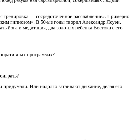
побед разума над сарсапариллой, совершаемых людьми
я тренировка — сосредоточенное расслабление». Примерно
ским гипнозом». В 50-ые годы творил Александр Лоуэн,
ть йога и медитация, два золотых ребенка Востока с его
орпоративных программах?
поиграть?
и придумали. Или надолго затаивают дыхание, делая его