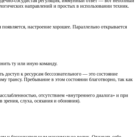
ердечно-сосудистая регуляция, иммунный ответ — вот неполный
логических направлений и простых в использовании техник.
я появляется, настроение хорошее. Параллельно открывается
лнить ту или иную команду.
ть доступ к ресурсам бессознательного — это состояние
у трансу. Пребывание в этом состоянии благотворно, так как
расслабленностью, отсутствием «внутреннего диалога» и при
зрения, слуха, осязания и обоняния).
ием и бессознательным максимально велик. Отдавать себе