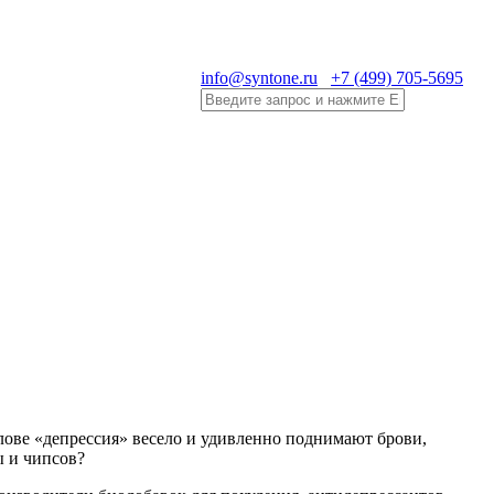
info@syntone.ru
+7 (499) 705-5695
ове «депрессия» весело и удивленно поднимают брови,
ы и чипсов?