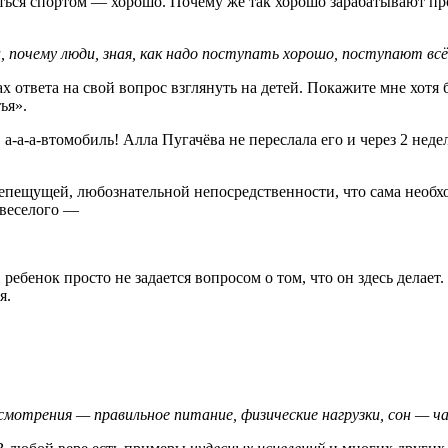
маться спортом — хорошо. Почему же так хорошо зарабатывают п
 почему люди, зная, как надо поступать хорошо, поступают вс
х ответа на свой вопрос взглянуть на детей. Покажите мне хотя
ья».
а-а-а-втомобиль! Алла Пугачёва не переслала его и через 2 нед
репещущей, любознательной непосредственности, что сама необх
 веселого —
 ребенок просто не задается вопросом о том, что он здесь делает
я.
смотрения — правильное питание, физические нагрузки, сон —