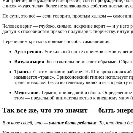
Настроение, возбуждение и депрессия, сон и пробуждение, бол
список «чудес тела», более не являющихся собственностью ду
По сути, это всё — если говорить простым языком — самогипн
Человек верит — глубоко, сильно, искренне верит — и у него р
доступ к способностям правого полушария: творчеству, инту
Перечислим кратко основные способы самовлияния:
Аутотренинг
. Уникальный синтез приемов самовнушения
Визуализации
. Бессознательное мыслит образами. Образ
Трансы
. С этим активно работает НЛП и эриксоновский 
называется «транс». Эриксоновский гипноз использует п
транс позволяет бессознательному включиться в работу 
Медитации
. Термин, пришедший из йоги. Определенное 
этом — предельной внимательностью к внешнему миру (в э
Так все же, что это значит — быть эне
В основе своей, это —
умение быть ребенком
. То, что дети д
Учиться с помощью несложных техник помещать себя в естеств