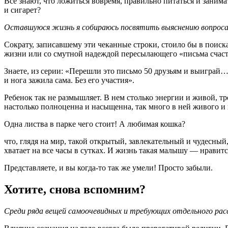
Все знают, что ложиться вовремя, правильно питаться и зани
и сигарет?
Оставшуюся жизнь я собираюсь посвятить выяснению вопроса,
Сократу, записавшему эти чеканные строки, стоило бы в поиска
жизни или со смутной надеждой пересылающего «письма счаст
Знаете, из серии: «Перешли это письмо 50 друзьям и выиграй… 
и нога зажила сама. Без его участия».
Ребенок так не размышляет. В нем столько энергии и живой, т
настолько полноценна и насыщенна, так много в ней живого и
Одна листва в парке чего стоит! А любимая кошка?
что, глядя на мир, такой открытый, завлекательный и чудесный,
хватает на все часы в сутках. И жизнь такая малышу — нравитс
Представляете, и вы когда-то так же умели! Просто забыли.
Хотите, снова вспомним?
Среди ряда вещей самоочевидных и требующих отдельного рас