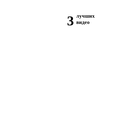
3
лучших
видео