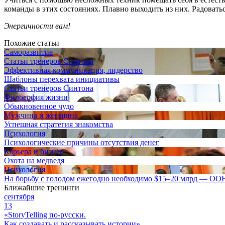
команды в этих состояниях. Плавно выходить из них. Радоватьс
Энергичности вам!
Похожие статьи
Саморазвитие
Статьи тренеров Синтона
Эффективная коммуникация, лидерство
Шаблоны перехвата инициативы
Статьи тренеров Синтона
Философия жизни
Обыкновенное чудо
Мужчина и женщина
Успешная стратегия знакомства
Психология
Психологические причины отсутствия денег
Карьера и бизнес
Охота на медведя
Психология
На борьбу с голодом ежегодно необходимо $15–20 млрд — ОО
Ближайшие тренинги
сентября
13
«StoryTelling по-русски.
Как создавать и рассказывать истории»