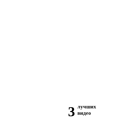
3
лучших
видео