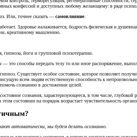
евой контроль, терморегуляция, регенеративные способности, с
ховных конфессий и доступных любому желающему: в ряде психо
оз. Или, точнее сказать —
самовлияние
.
аботает. Здоровье налаживается, бодрость физическая и душевна
иции, креативному мышлению.
, гипноза, йоги и групповой психотерапии.
ы — это способы передать телу то или иное распоряжение, выпо
гипноз. Существует особое состояние, которое позволяет получи
рисущую всем людям естественную способность к непроизвольном
и помочь сознанию в достижении целей.
состояние сознания, характеризующееся, в том числе, глубокой 
том состоянии на порядок возрастает чувствительность органов 
ргичным?
елают автоматически, мы будем делать осознанно.
енные для человека состояния, в которых контакт между сознан