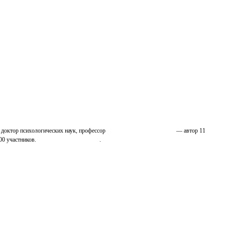
 доктор психологических наук, профессор
Николай Иванович Козлов
— автор 11
00 участников.
Узнайте о нас подробнее
.