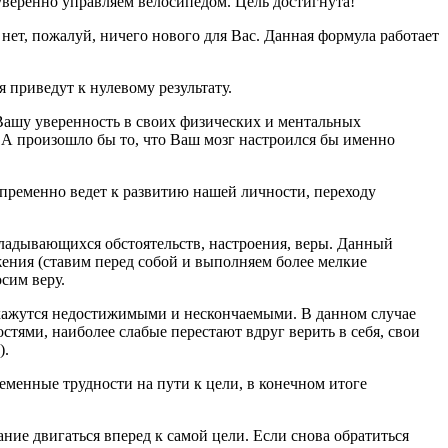
уверенно управляем велосипедом. Цель достигнута!
 нет, пожалуй, ничего нового для Вас. Данная формула работает
я приведут к нулевому результату.
а Вашу уверенность в своих физических и ментальных
? А произошло бы то, что Ваш мозг настроился бы именно
непременно ведет к развитию нашей личности, переходу
кладывающихся обстоятельств, настроения, веры. Данный
ения (ставим перед собой и выполняем более мелкие
сим веру.
й кажутся недостижимыми и нескончаемыми. В данном случае
остями, наиболее слабые перестают вдруг верить в себя, свои
).
ременные трудности на пути к цели, в конечном итоге
ание двигаться вперед к самой цели. Если снова обратиться