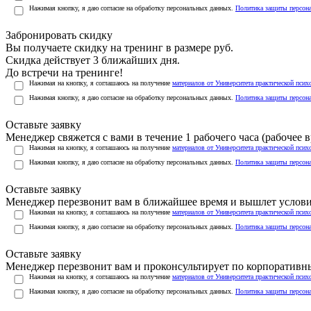
Нажимая кнопку, я даю согласие на обработку персональных данных.
Политика защиты персон
Забронировать скидку
Вы получаете скидку на тренинг в размере
руб.
Скидка действует 3 ближайших дня.
До встречи на тренинге!
Нажимая на кнопку, я соглашаюсь на получение
материалов от Университета практической псих
Нажимая кнопку, я даю согласие на обработку персональных данных.
Политика защиты персон
Оставьте заявку
Менеджер свяжется с вами в течение 1 рабочего часа (рабочее вр
Нажимая на кнопку, я соглашаюсь на получение
материалов от Университета практической псих
Нажимая кнопку, я даю согласие на обработку персональных данных.
Политика защиты персон
Оставьте заявку
Менеджер перезвонит вам в ближайшее время и вышлет услов
Нажимая на кнопку, я соглашаюсь на получение
материалов от Университета практической псих
Нажимая кнопку, я даю согласие на обработку персональных данных.
Политика защиты персон
Оставьте заявку
Менеджер перезвонит вам и проконсультирует по корпоратив
Нажимая на кнопку, я соглашаюсь на получение
материалов от Университета практической псих
Нажимая кнопку, я даю согласие на обработку персональных данных.
Политика защиты персон