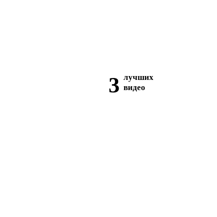
3
лучших
видео