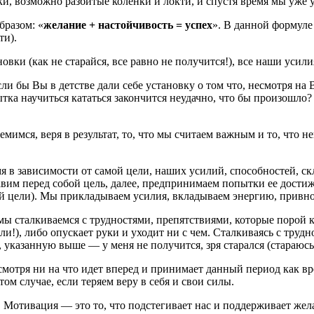
и, возможно разбитые коленки и локти, и спустя время мы уже 
бразом: «
желание + настойчивость = успех
». В данной формуле
ти).
вки (как не старайся, все равно не получится!), все наши усили
сли бы Вы в детстве дали себе установку о том что, несмотря н
тка научиться кататься закончится неудачно, что бы произошло
емимся, веря в результат, то, что мы считаем важным и то, что 
я в зависимости от самой цели, наших усилий, способностей, с
вим перед собой цель, далее, предпринимаем попытки ее достиж
й цели). Мы прикладываем усилия, вкладываем энергию, привно
) мы сталкиваемся с трудностями, препятствиями, которые поро
ли!), либо опускает руки и уходит ни с чем. Сталкиваясь с трудн
 указанную выше — у меня не получится, зря старался (стараюсь
несмотря ни на что идет вперед и принимает данный период как в
том случае, если теряем веру в себя и свои силы.
. Мотивация — это то, что подстегивает нас и поддерживает жел