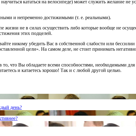
 научиться кататься на велосипеде) может служить желание не у
умными и непременно достижимыми (т. е. реальными).
апе жизни не в силах осуществить либо которые вообще не осущ
остижения этих подцелей.
авайте никому убедить Вас в собственной слабости или бессилии ф
поставленной цели». На самом деле, не стоит принимать негативн
в то, что Вы обладаете всеми способностями, необходимыми для
катаетесь и катаетесь хорошо! Так и с любой другой целью.
ждый день?
ктивнее?