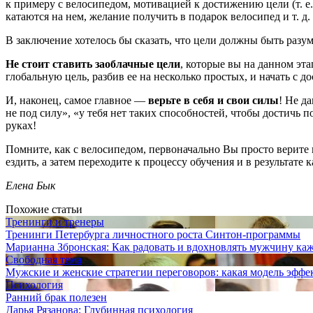
к примеру с велосипедом, мотивацией к достижению цели (т. е.
катаются на нем, желание получить в подарок велосипед и т. д.
В заключение хотелось бы сказать, что цели должны быть раз
Не стоит ставить заоблачные цели
, которые вы на данном эт
глобальную цель, разбив ее на несколько простых, и начать с д
И, наконец, самое главное —
верьте в себя и свои силы
! Не д
не под силу», «у тебя нет таких способностей, чтобы достичь 
руках!
Помните, как с велосипедом, первоначально Вы просто верите 
ездить, а затем переходите к процессу обучения и в результате 
Елена Бык
Похожие статьи
Тренинги и тренеры
Тренинги Петербурга личностного роста Синтон-программы
Марианна Збронская: Как радовать и вдохновлять мужчину ка
Свободная тема
Мужские и женские стратегии переговоров: какая модель эффе
Психология
Ранний брак полезен
Дарья Рязанова: Глубинная психология