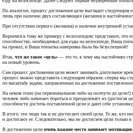
езду на велосипеде. Далее следуют первые неуверенные попытк
По аналогии, процесс достижения цели выглядит следующим о
лишь при наличии двух составляющих (желания и настойчивос
При отсутствии первого (желания) и наличии внутренней устано
Вернемся к тому же примеру с велосипедом: представьте, что е
способностях, необходимых для езды на велосипеде, Ваша попы
на провал, и Ваша попытка наверняка была бы безуспешной!
Итак,
что же такое «цель»
— это то, к чему мы настойчиво стр
на новый уровень.
Сам процесс достижения цели может занимать длительное врем
процесс можно представить следующим образом: сперва мы ста
по масштабу задачи, направленные на достижение поставленно
На неком этапе (на первоначальном либо на полпути до цели!
человек либо начинает бороться и преодолевает их (достигая це
способности достичь поставленной цели и дают себе установку,
В итоге, эти люди так и не достигают своей цели. Те же, кто 
и достигают ее. Следовательно, мы не достигаем цели только в 
В достижении цели
очень важное место занимает мотивация