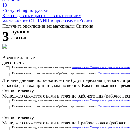
13
«StoryTelling по-русски.
Как создавать и рассказывать истории»
мастер-класс ОНЛАЙН в программе «Zoom»
Получите эксклюзивные материалы Синтона
3
лучших
статьи
- 1
Введите данные
для оплаты
Нажимая на кнопку, я соглашаюсь на получение
материалов от Университета практической псих
Нажимая кнопку, я даю согласие на обработку персональных данных.
Политика защиты персон
Личные данные пользователей не будут переданы третьим лиц
Спасибо, заявка принята, мы позвоним Вам в ближайшее время
Оставьте заявку
Менеджер свяжется с вами в течение рабочего дня (рабочее врем
Нажимая на кнопку, я соглашаюсь на получение
материалов от Университета практической псих
Нажимая кнопку, я даю согласие на обработку персональных данных.
Политика защиты персон
Оставьте заявку
Менеджер свяжется с вами в течение 1 рабочего часа (рабочее вр
Нажимая на кнопку, я соглашаюсь на получение
материалов от Университета практической псих