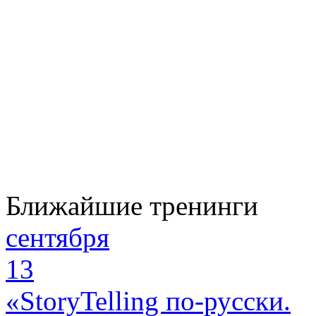
Ближайшие тренинги
сентября
13
«StoryTelling по-русски.