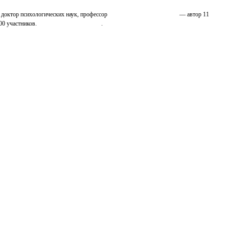
 доктор психологических наук, профессор
Николай Иванович Козлов
— автор 11
00 участников.
Узнайте о нас подробнее
.