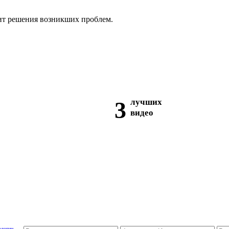
ит решения возникших проблем.
3
лучших
видео
ологии