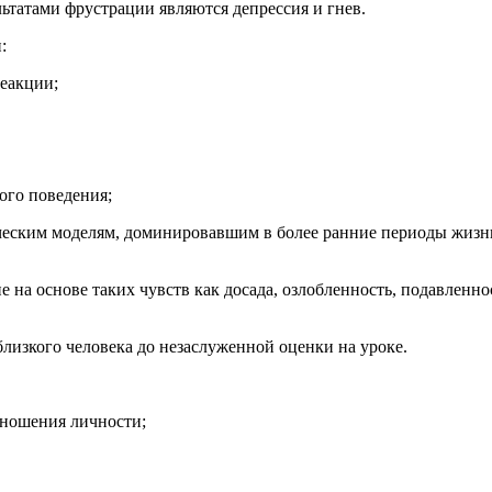
ьтатами фрустрации являются депрессия и гнев.
:
еакции;
ого поведения;
енческим моделям, доминировавшим в более ранние периоды жиз
 на основе таких чувств как досада, озлобленность, подавленн
изкого человека до незаслуженной оценки на уроке.
тношения личности;