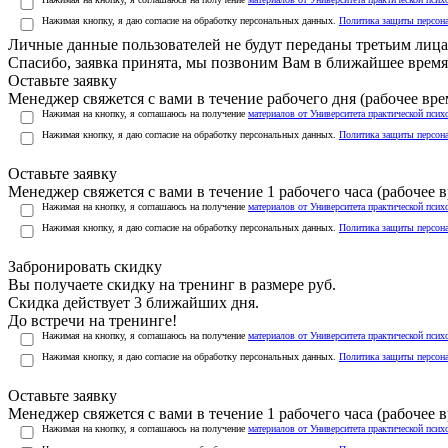
Нажимая кнопку, я даю согласие на обработку персональных данных.
Политика защиты персон
Личные данные пользователей не будут переданы третьим лиц
Спасибо, заявка принята, мы позвоним Вам в ближайшее время
Оставьте заявку
Менеджер свяжется с вами в течение рабочего дня (рабочее врем
Нажимая на кнопку, я соглашаюсь на получение
материалов от Университета практической псих
Нажимая кнопку, я даю согласие на обработку персональных данных.
Политика защиты персон
Оставьте заявку
Менеджер свяжется с вами в течение 1 рабочего часа (рабочее вр
Нажимая на кнопку, я соглашаюсь на получение
материалов от Университета практической псих
Нажимая кнопку, я даю согласие на обработку персональных данных.
Политика защиты персон
Забронировать скидку
Вы получаете скидку на тренинг в размере
руб.
Скидка действует 3 ближайших дня.
До встречи на тренинге!
Нажимая на кнопку, я соглашаюсь на получение
материалов от Университета практической псих
Нажимая кнопку, я даю согласие на обработку персональных данных.
Политика защиты персон
Оставьте заявку
Менеджер свяжется с вами в течение 1 рабочего часа (рабочее вр
Нажимая на кнопку, я соглашаюсь на получение
материалов от Университета практической псих