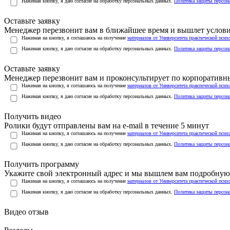
Нажимая кнопку, я даю согласие на обработку персональных данных.
Политика защиты персон
Оставьте заявку
Менеджер перезвонит вам в ближайшее время и вышлет услов
Нажимая на кнопку, я соглашаюсь на получение
материалов от Университета практической псих
Нажимая кнопку, я даю согласие на обработку персональных данных.
Политика защиты персон
Оставьте заявку
Менеджер перезвонит вам и проконсультирует по корпоратив
Нажимая на кнопку, я соглашаюсь на получение
материалов от Университета практической псих
Нажимая кнопку, я даю согласие на обработку персональных данных.
Политика защиты персон
Получить видео
Ролики будут отправлены вам на e-mail в течение 5 минут
Нажимая на кнопку, я соглашаюсь на получение
материалов от Университета практической псих
Нажимая кнопку, я даю согласие на обработку персональных данных.
Политика защиты персон
Получить программу
Укажите свой электронный адрес и мы вышлем вам подробную 
Нажимая на кнопку, я соглашаюсь на получение
материалов от Университета практической псих
Нажимая кнопку, я даю согласие на обработку персональных данных.
Политика защиты персон
Видео отзыв