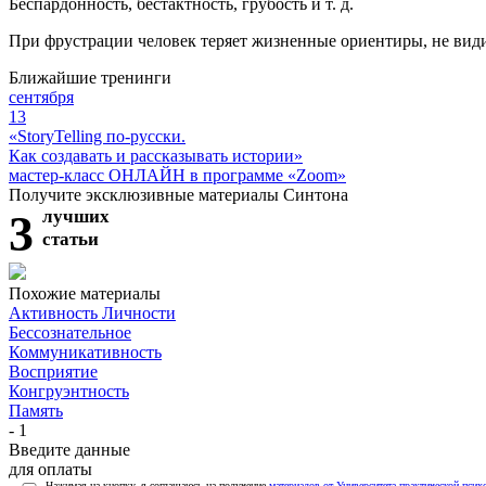
Беспардонность, бестактность, грубость и т. д.
При фрустрации человек теряет жизненные ориентиры, не вид
Ближайшие тренинги
сентября
13
«StoryTelling по-русски.
Как создавать и рассказывать истории»
мастер-класс ОНЛАЙН в программе «Zoom»
Получите эксклюзивные материалы Синтона
3
лучших
статьи
Похожие материалы
Активность Личности
Бессознательное
Коммуникативность
Восприятие
Конгруэнтность
Память
- 1
Введите данные
для оплаты
Нажимая на кнопку, я соглашаюсь на получение
материалов от Университета практической псих