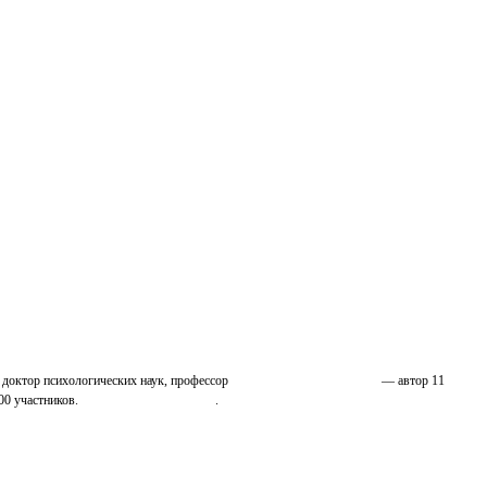
 доктор психологических наук, профессор
Николай Иванович Козлов
— автор 11
00 участников.
Узнайте о нас подробнее
.