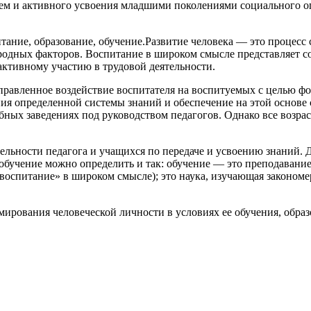
м и активного усвоения младшими поколениями социального опы
тание, образование, обучение.Развитие человека — это процесс
одных факторов. Воспитание в широком смысле представляет с
активному участию в трудовой деятельности.
правленное воздействие воспитателя на воспитуемых с целью ф
ия определенной системы знаний и обеспечение на этой основе
ебных заведениях под руководством педагогов. Однако все возра
льности педагога и учащихся по передаче и усвоению знаний. Д
обучение можно определить и так: обучение — это преподавание
«воспитание» в широком смысле); это наука, изучающая закономе
ирования человеческой личности в условиях ее обучения, образ