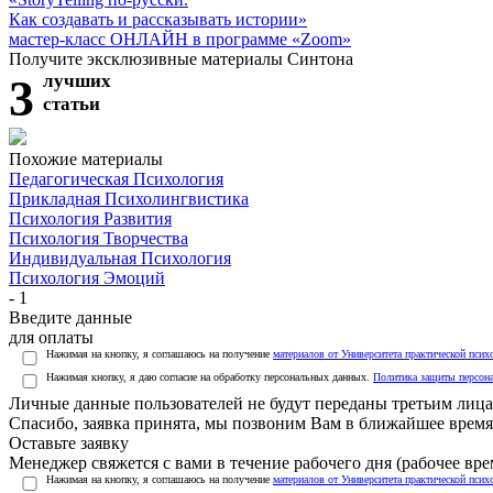
Как создавать и рассказывать истории»
мастер-класс ОНЛАЙН в программе «Zoom»
Получите эксклюзивные материалы Синтона
3
лучших
статьи
Похожие материалы
Педагогическая Психология
Прикладная Психолингвистика
Психология Развития
Психология Творчества
Индивидуальная Психология
Психология Эмоций
- 1
Введите данные
для оплаты
Нажимая на кнопку, я соглашаюсь на получение
материалов от Университета практической псих
Нажимая кнопку, я даю согласие на обработку персональных данных.
Политика защиты персон
Личные данные пользователей не будут переданы третьим лиц
Спасибо, заявка принята, мы позвоним Вам в ближайшее время
Оставьте заявку
Менеджер свяжется с вами в течение рабочего дня (рабочее врем
Нажимая на кнопку, я соглашаюсь на получение
материалов от Университета практической псих