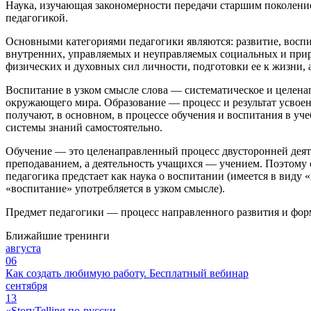
Наука, изучающая закономерности передачи старшим поколение
педагогикой.
Основными категориями педагогики являются: развитие, воспи
внутренних, управляемых и неуправляемых социальных и прир
физических и духовных сил личности, подготовки ее к жизни, 
Воспитание в узком смысле слова — систематическое и целена
окружающего мира. Образование — процесс и результат усвоен
получают, в основном, в процессе обучения и воспитания в уч
системы знаний самостоятельно.
Обучение — это целенаправленный процесс двусторонней деяте
преподаванием, а деятельность учащихся — учением. Поэтому 
педагогика предстает как наука о воспитании (имеется в виду 
«воспитание» употребляется в узком смысле).
Предмет педагогики — процесс направленного развития и форм
Ближайшие тренинги
августа
06
Как создать любимую работу. Бесплатный вебинар
сентября
13
«StoryTelling по-русски.