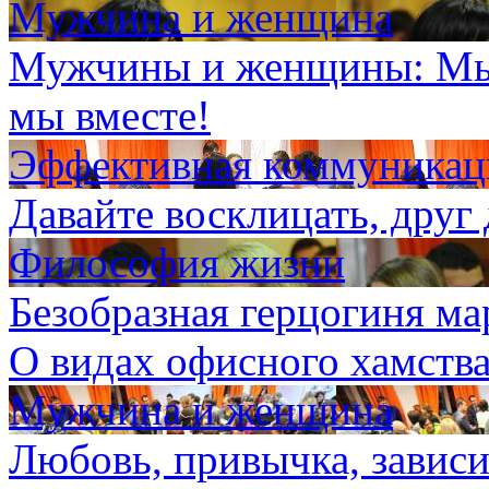
Мужчина и женщина
Мужчины и женщины: Мы 
мы вместе!
Эффективная коммуникаци
Давайте восклицать, дру
Философия жизни
Безобразная герцогиня ма
О видах офисного хамств
Мужчина и женщина
Любовь, привычка, зависи