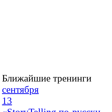
Ближайшие тренинги
сентября
13
«StoryTelling по-русски.