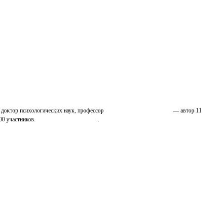
 доктор психологических наук, профессор
Николай Иванович Козлов
— автор 11
00 участников.
Узнайте о нас подробнее
.