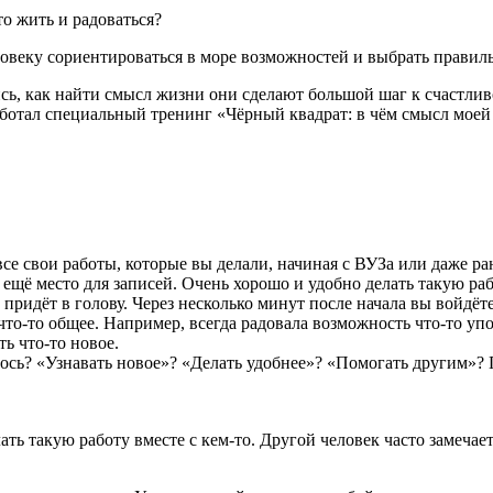
о жить и радоваться?
ловеку сориентироваться в море возможностей и выбрать правил
ись, как найти смысл жизни они сделают большой шаг к счастли
работал специальный тренинг «Чёрный квадрат: в чём смысл мое
все свои работы, которые вы делали, начиная с ВУЗа или даже 
щё место для записей. Очень хорошо и удобно делать такую рабо
 придёт в голову. Через несколько минут после начала вы войдёт
то-то общее. Например, всегда радовала возможность что-то упо
ь что-то новое.
лось? «Узнавать новое»? «Делать удобнее»? «Помогать другим»?
ать такую работу вместе с кем-то. Другой человек часто замеча