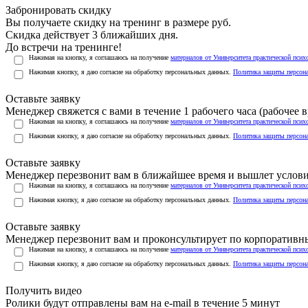
Забронировать скидку
Вы получаете скидку на тренинг в размере
руб.
Скидка действует 3 ближайших дня.
До встречи на тренинге!
Нажимая на кнопку, я соглашаюсь на получение
материалов от Университета практической псих
Нажимая кнопку, я даю согласие на обработку персональных данных.
Политика защиты персон
Оставьте заявку
Менеджер свяжется с вами в течение 1 рабочего часа (рабочее вр
Нажимая на кнопку, я соглашаюсь на получение
материалов от Университета практической псих
Нажимая кнопку, я даю согласие на обработку персональных данных.
Политика защиты персон
Оставьте заявку
Менеджер перезвонит вам в ближайшее время и вышлет услов
Нажимая на кнопку, я соглашаюсь на получение
материалов от Университета практической псих
Нажимая кнопку, я даю согласие на обработку персональных данных.
Политика защиты персон
Оставьте заявку
Менеджер перезвонит вам и проконсультирует по корпоратив
Нажимая на кнопку, я соглашаюсь на получение
материалов от Университета практической псих
Нажимая кнопку, я даю согласие на обработку персональных данных.
Политика защиты персон
Получить видео
Ролики будут отправлены вам на e-mail в течение 5 минут