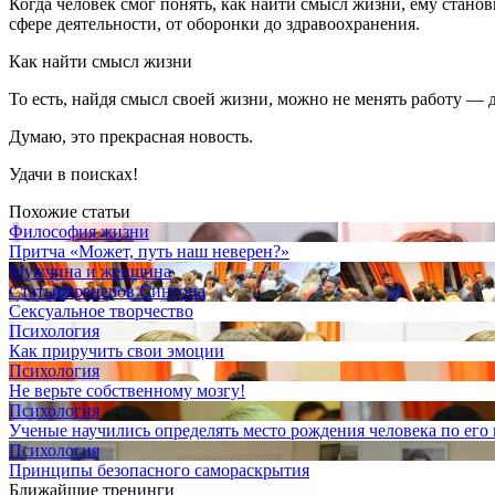
Когда человек смог понять, как найти смысл жизни, ему стан
сфере деятельности, от оборонки до здравоохранения.
Как найти смысл жизни
То есть, найдя смысл своей жизни, можно не менять работу — 
Думаю, это прекрасная новость.
Удачи в поисках!
Похожие статьи
Философия жизни
Притча «Может, путь наш неверен?»
Мужчина и женщина
Статьи тренеров Синтона
Сексуальное творчество
Психология
Как приручить свои эмоции
Психология
Не верьте собственному мозгу!
Психология
Ученые научились определять место рождения человека по его
Психология
Принципы безопасного самораскрытия
Ближайшие тренинги