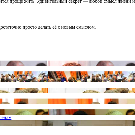
овится проще жить. Удивительный секрет — любой смысл жизни н
достаточно просто делать её с новым смыслом.
 генам