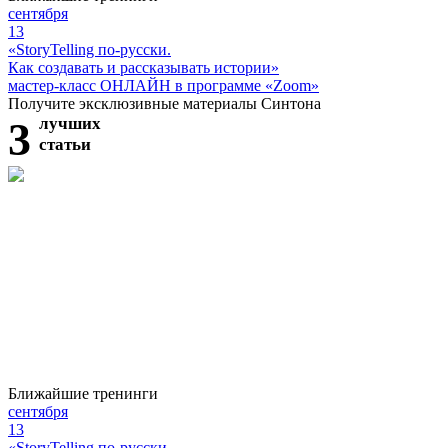
сентября
13
«StoryTelling по-русски.
Как создавать и рассказывать истории»
мастер-класс ОНЛАЙН в программе «Zoom»
Получите эксклюзивные материалы Синтона
3
лучших
статьи
Ближайшие тренинги
сентября
13
«StoryTelling по-русски.