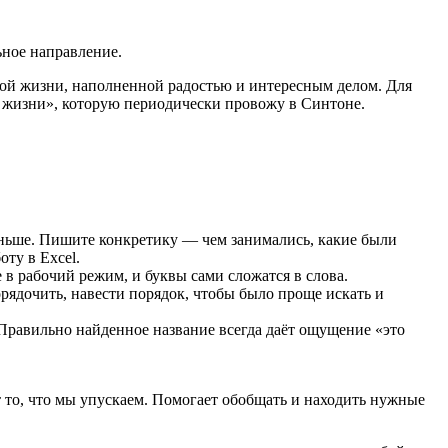
ьное направление.
вой жизни, наполненной радостью и интересным делом. Для
й жизни», которую периодически провожу в Синтоне.
раньше. Пишите конкретику — чем занимались, какие были
ту в Excel.
е в рабочий режим, и буквы сами сложатся в слова.
рядочить, навести порядок, чтобы было проще искать и
 Правильно найденное название всегда даёт ощущение «это
ет то, что мы упускаем. Помогает обобщать и находить нужные