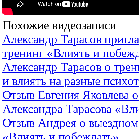
Похожие видеозаписи
Александр Тарасов пригл
тренинг «Влиять и побеж
Александр Тарасов о трен
и влиять на разные психо
Отзыв Евгения Яковлева о
Александра Тарасова «Вл
Отзыв Андрея о выездном
«Влиять и побеждать»