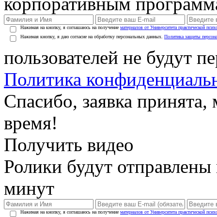
корпоративным программ
Нажимая на кнопку, я соглашаюсь на получение
материалов от Университета практической псих
Нажимая кнопку, я даю согласие на обработку персональных данных.
Политика защиты персон
пользователей не будут п
Политика конфиденциаль
Спасибо, заявка принята
время!
Получить видео
Ролики будут отправлены в
минут
Нажимая на кнопку, я соглашаюсь на получение
материалов от Университета практической псих