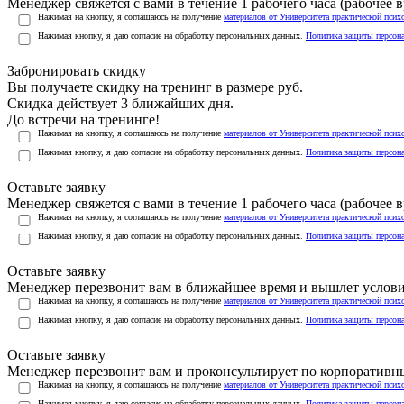
Менеджер свяжется с вами в течение 1 рабочего часа (рабочее вр
Нажимая на кнопку, я соглашаюсь на получение
материалов от Университета практической псих
Нажимая кнопку, я даю согласие на обработку персональных данных.
Политика защиты персон
Забронировать скидку
Вы получаете скидку на тренинг в размере
руб.
Скидка действует 3 ближайших дня.
До встречи на тренинге!
Нажимая на кнопку, я соглашаюсь на получение
материалов от Университета практической псих
Нажимая кнопку, я даю согласие на обработку персональных данных.
Политика защиты персон
Оставьте заявку
Менеджер свяжется с вами в течение 1 рабочего часа (рабочее вр
Нажимая на кнопку, я соглашаюсь на получение
материалов от Университета практической псих
Нажимая кнопку, я даю согласие на обработку персональных данных.
Политика защиты персон
Оставьте заявку
Менеджер перезвонит вам в ближайшее время и вышлет услов
Нажимая на кнопку, я соглашаюсь на получение
материалов от Университета практической псих
Нажимая кнопку, я даю согласие на обработку персональных данных.
Политика защиты персон
Оставьте заявку
Менеджер перезвонит вам и проконсультирует по корпоратив
Нажимая на кнопку, я соглашаюсь на получение
материалов от Университета практической псих
Нажимая кнопку, я даю согласие на обработку персональных данных.
Политика защиты персон