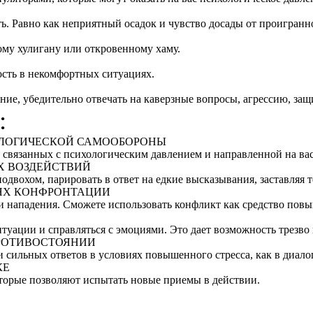
ть. Равно как неприятный осадок и чувство досады от проигранн
ому хулигану или откровенному хаму.
ость в некомфортных ситуациях.
ние, убедительно отвечать на каверзные вопросы, агрессию, за
:
ОЛОГИЧЕСКОЙ САМООБОРОНЫ
, связанных с психологическим давлением и направленной на вас
Х ВОЗДЕЙСТВИЙ
одвохом, парировать в ответ на едкие высказывания, заставляя т
ИЯХ КОНФРОНТАЦИИ
 нападения. Сможете использовать конфликт как средство повы
туации и справляться с эмоциями. Это дает возможность трезв
ПРОТИВОСТОЯНИИ
и сильных ответов в условиях повышенного стресса, как в диало
КЕ
торые позволяют испытать новые приемы в действии.