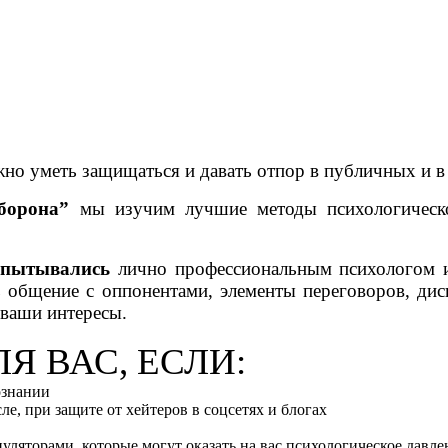
жно уметь защищаться и давать отпор в публичных и в
борона”
мы изучим лучшие методы психологическо
спытывались
лично профессиональным психологом и
ь общение с оппонентами, элементы переговоров, диск
ваши интересы.
Я ВАС, ЕСЛИ:
ознании
сле, при защите от хейтеров в соцсетях и блогах
яторами, которые могут оказать на вас психологическое давле