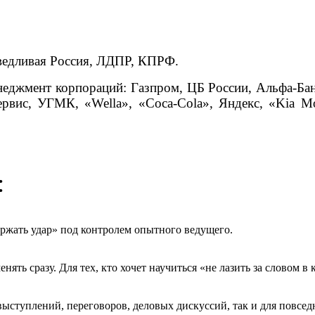
ведливая Россия, ЛДПР, КПРФ.
неджмент корпораций: Газпром, ЦБ России, Альфа-Ба
ервис, УГМК, «
Wella
», «
Coca
-С
ola
», Яндекс, «
Kia
Mo
:
ржать удар» под контролем опытного ведущего.
ть сразу. Для тех, кто хочет научиться «не лазить за словом в 
выступлений, переговоров, деловых дискуссий, так и для повс