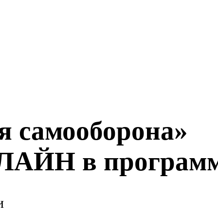
я самооборона»
НЛАЙН в програм
и