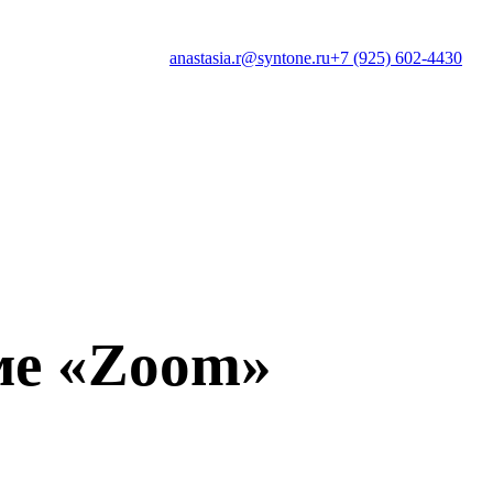
anastasia.r@syntone.ru
+7 (925) 602-4430
ме «Zoom»