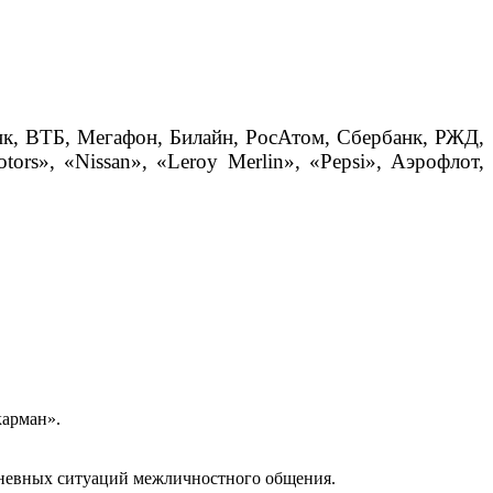
нк, ВТБ, Мегафон, Билайн, РосАтом, Сбербанк, РЖД,
tors
», «
Nissan
», «
Leroy
Merlin
», «
Pepsi
», Аэрофлот,
карман».
едневных ситуаций межличностного общения.