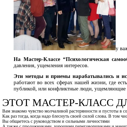
у ва
На Мастер-Классе “Психологическая самоо
давления, ущемления интересов.
Эти методы и приемы нарабатывались и и
работают во всех сферах нашей жизни, где ест
публикой, или конфликтные люди, ущемляющие 
ЭТОТ МАСТЕР-КЛАСС ДЛ
Вам знакомо чувство молчаливой растерянности и пустоты в с
Как раз тогда, когда надо блеснуть своей силой слова. В том чи
Вы общаетесь с руководством и сильными личностями
А также с продажниками, хорошими переговорщиками и манипул