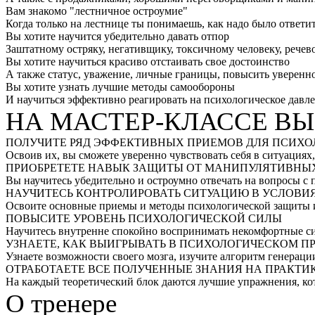
Вам знакомо "лестничное остроумие"
Когда только на лестнице ты понимаешь, как надо было ответи
Вы хотите научится убедительно давать отпор
Заштатному остряку, негативщику, токсичному человеку, речев
Вы хотите научиться красиво отстаивать свое достоинство
А также статус, уважение, личные границы, повысить уверенн
Вы хотите узнать лучшие методы самообороны
И научиться эффективно реагировать на психологическое давле
НА МАСТЕР-КЛАССЕ ВЫ
ПОЛУЧИТЕ РЯД ЭФФЕКТИВНЫХ ПРИЕМОВ ДЛЯ ПСИХ
Освоив их, вы сможете уверенно чувствовать себя в ситуациях
ПРИОБРЕТЕТЕ НАВЫК ЗАЩИТЫ ОТ МАНИПУЛЯТИВНЫ
Вы научитесь убедительно и остроумно отвечать на вопросы с п
НАУЧИТЕСЬ КОНТРОЛИРОВАТЬ СИТУАЦИЮ В УСЛОВ
Освоите основные приемы и методы психологической защиты и
ПОВЫСИТЕ УРОВЕНЬ ПСИХОЛОГИЧЕСКОЙ СИЛЫ
Научитесь внутренне спокойно воспринимать некомфортные си
УЗНАЕТЕ, КАК ВЫИГРЫВАТЬ В ПСИХОЛОГИЧЕСКОМ 
Узнаете возможности своего мозга, изучите алгоритм генераци
ОТРАБОТАЕТЕ ВСЕ ПОЛУЧЕННЫЕ ЗНАНИЯ НА ПРАКТИ
На каждый теоретический блок даются лучшие упражнения, ко
О тренере