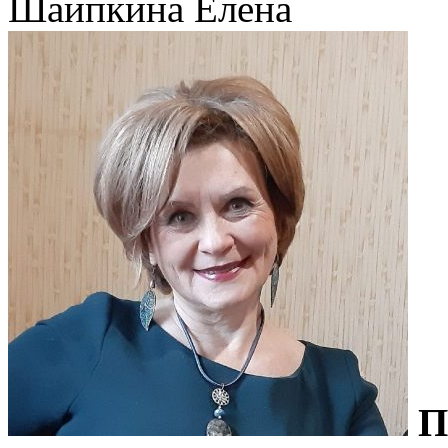
Шаипкина Елена
П