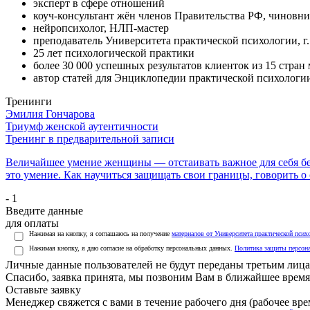
эксперт в сфере отношений
коуч-консультант жён членов Правительства РФ, чиновни
нейропсихолог, НЛП-мастер
преподаватель Университета практической психологии, г
25 лет психологической практики
более 30 000 успешных результатов клиенток из 15 стран
автор статей для Энциклопедии практической психологи
Тренинги
Эмилия Гончарова
Триумф женской аутентичности
Тренинг в предварительной записи
Величайшее умение женщины — отстаивать важное для себя без
это умение. Как научиться защищать свои границы, говорить о
- 1
Введите данные
для оплаты
Нажимая на кнопку, я соглашаюсь на получение
материалов от Университета практической псих
Нажимая кнопку, я даю согласие на обработку персональных данных.
Политика защиты персон
Личные данные пользователей не будут переданы третьим лиц
Спасибо, заявка принята, мы позвоним Вам в ближайшее время
Оставьте заявку
Менеджер свяжется с вами в течение рабочего дня (рабочее врем