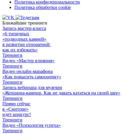
Политика конфиденциальности
Политика обработки cookie
Ближайшие тренинги
Запись мастер-класса
«6 типичных
«подводных камней»
в развитии отношений:
как их избежать»
Тренинги
Видео «Мастер влияния»
Тренинги
Видео онлайн-марафона
«Как повысить самооценку»
Тренинги
Запись вебинара для мужчин
«Женщина-вампир. Как не давать кататься на своей шее»
Тренинги
Прямо сейчас
в «Синтоне»
идет конкурс!
Тренинги
Видео «Психология успеха»
Тренинги