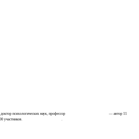
 доктор психологических наук, профессор
Николай Иванович Козлов
— автор 11
00 участников.
Узнайте о нас подробнее
.