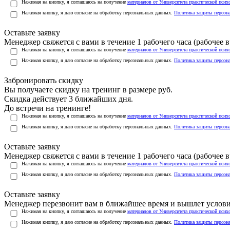
Нажимая на кнопку, я соглашаюсь на получение
материалов от Университета практической псих
Нажимая кнопку, я даю согласие на обработку персональных данных.
Политика защиты персон
Оставьте заявку
Менеджер свяжется с вами в течение 1 рабочего часа (рабочее вр
Нажимая на кнопку, я соглашаюсь на получение
материалов от Университета практической псих
Нажимая кнопку, я даю согласие на обработку персональных данных.
Политика защиты персон
Забронировать скидку
Вы получаете скидку на тренинг в размере
руб.
Скидка действует 3 ближайших дня.
До встречи на тренинге!
Нажимая на кнопку, я соглашаюсь на получение
материалов от Университета практической псих
Нажимая кнопку, я даю согласие на обработку персональных данных.
Политика защиты персон
Оставьте заявку
Менеджер свяжется с вами в течение 1 рабочего часа (рабочее вр
Нажимая на кнопку, я соглашаюсь на получение
материалов от Университета практической псих
Нажимая кнопку, я даю согласие на обработку персональных данных.
Политика защиты персон
Оставьте заявку
Менеджер перезвонит вам в ближайшее время и вышлет услов
Нажимая на кнопку, я соглашаюсь на получение
материалов от Университета практической псих
Нажимая кнопку, я даю согласие на обработку персональных данных.
Политика защиты персон